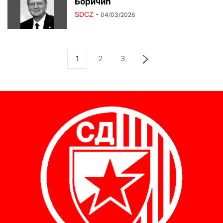
Боричић
SDCZ
-
04/03/2026
1
2
3