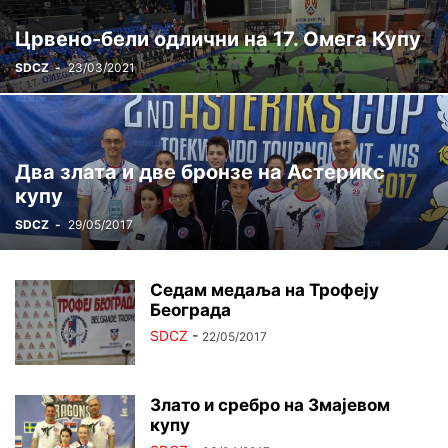
ЦРВЕНА ЗВЕЗДА ГИНИС
ЏУДО
ШАХ
Црвено-бели одлични на 17. Омега Купу
SDCZ
-
23/03/2021
Два злата и две бронзе на Астерикс
купу
SDCZ
-
29/05/2017
Седам медаља на Трофеју
Београда
SDCZ
-
22/05/2017
Злато и сребро на Змајевом
купу