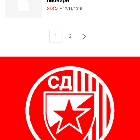
пионире
SDCZ
-
17/11/2015
1
2