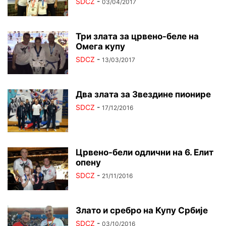
SDCZ
-
03/04/2017
Три злата за црвено-беле на
Омега купу
SDCZ
-
13/03/2017
Два злата за Звездине пионире
SDCZ
-
17/12/2016
Црвено-бели одлични на 6. Елит
опену
SDCZ
-
21/11/2016
Злато и сребро на Купу Србије
SDCZ
-
03/10/2016