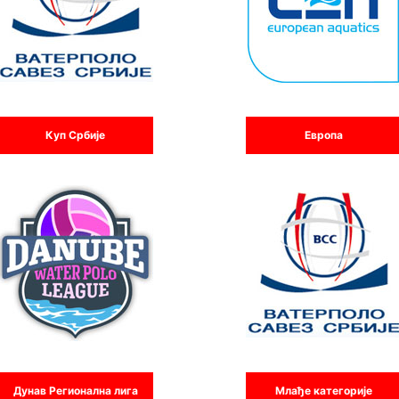
Куп Србије
Европа
Дунав Регионална лига
Млађе категорије