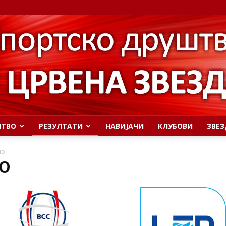
ШТВО
РЕЗУЛТАТИ
НАВИЈАЧИ
КЛУБОВИ
ЗВЕЗ
ло
ЛО