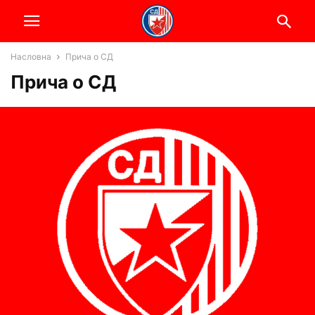
Насловна
Прича о СД
Прича о СД