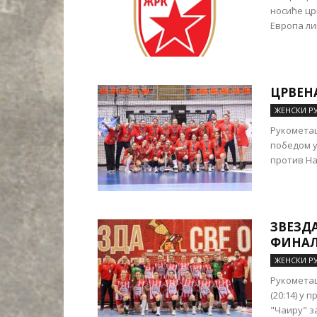
носиће цр
Европа ли
ЦРВЕНА
ЖЕНСКИ Р
Рукометаш
победом у
против Наи
ЗВЕЗДА
ФИНА
ЖЕНСКИ Р
Рукометаш
(20:14) у 
"Чаиру" за