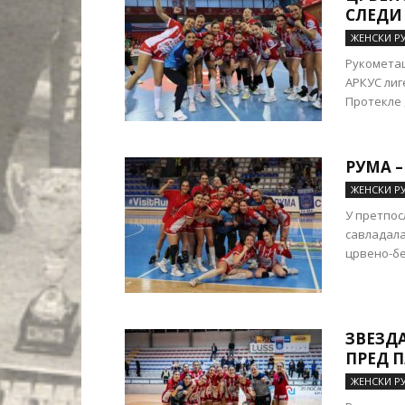
СЛЕДИ
ЖЕНСКИ Р
Рукометаш
АРКУС лиг
Протекле 
РУМА –
ЖЕНСКИ Р
У претпос
савладала
црвено-бе
ЗВЕЗД
ПРЕД П
ЖЕНСКИ Р