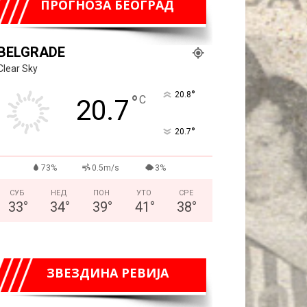
ПРОГНОЗА БЕОГРАД
BELGRADE
Clear Sky
°
20.8
°
C
20.7
°
20.7
73%
0.5m/s
3%
СУБ
НЕД
ПОН
УТО
СРЕ
33
°
34
°
39
°
41
°
38
°
ЗВЕЗДИНА РЕВИЈА