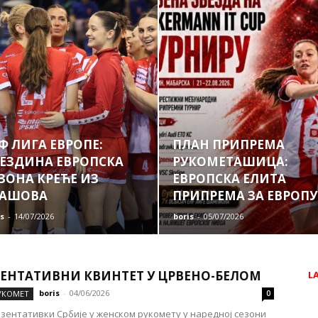
Ф ЛИГА ЕВРОПЕ:
ПЛАН ПРИПРЕМА
ЕЗДИНА ЕВРОПСКА
РУКОМЕТАШИЦА:
ЗОНА КРЕЋЕ ИЗ
ЕВРОПСКА ЕЛИТА
РАШОВА
ПРИПРЕМА ЗА ЕВРОПУ
is
-
14/07/2026
boris
-
05/07/2026
ЗЕНТАТИВНИ КВИНТЕТ У ЦРВЕНО-БЕЛОМ
L
boris
-
04/06/2026
УКОМЕТ
0
зентативки Србије у женском рукомету у наредној сезони