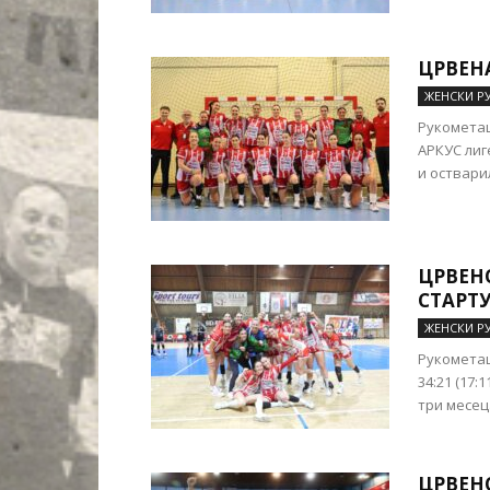
ЦРВЕНА
ЖЕНСКИ Р
Рукометаш
АРКУС лиг
и остварил
ЦРВЕН
СТАРТУ
ЖЕНСКИ Р
Рукометаш
34:21 (17:
три месеца
ЦРВЕН