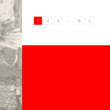
...
1
2
3
33