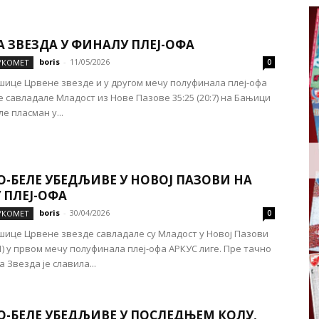
 ЗВЕЗДА У ФИНАЛУ ПЛЕЈ-ОФА
boris
-
11/05/2026
УКОМЕТ
0
ице Црвене звезде и у другом мечу полуфинала плеј-офа
е савладале Младост из Нове Пазове 35:25 (20:7) на Бањици
е пласман у...
О-БЕЛЕ УБЕДЉИВЕ У НОВОЈ ПАЗОВИ НА
 ПЛЕЈ-ОФА
boris
-
30/04/2026
УКОМЕТ
0
ице Црвене звезде савладале су Младост у Новој Пазови
11) у првом мечу полуфинала плеј-офа АРКУС лиге. Пре тачно
 Звезда је славила...
О-БЕЛЕ УБЕДЉИВЕ У ПОСЛЕДЊЕМ КОЛУ,