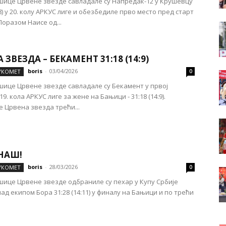
ице Црвене звезде савладале су Напредак-12 у Крушевцу
18) у 20. колу АРКУС лиге и обезбедиле прво место пред старт
Поразом Наисе од...
 ЗВЕЗДА – БЕКАМЕНТ 31:18 (14:9)
boris
-
03/04/2026
УКОМЕТ
0
ице Црвене звезде савладале су Бекамент у првој
9. кола АРКУС лиге за жене на Бањици - 31:18 (14:9).
е Црвена звезда трећи...
 НАШ!
boris
-
28/03/2026
УКОМЕТ
0
ице Црвене звезде одбраниле су пехар у Купу Србије
ад екипом Бора 31:28 (14:11) у финалу на Бањици и по трећи