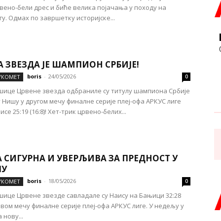
вено-бели дрес и биће велика појачања у походу на
гу. Одмах по завршетку историјске...
 ЗВЕЗДА ЈЕ ШАМПИОН СРБИЈЕ!
boris
-
24/05/2026
УКОМЕТ
0
ице Црвене звезда одбраниле су титулу шампиона Србије
 Нишу у другом мечу финалне серије плеј-офа АРКУС лиге
се 25:19 (16:8)! Хет-трик црвено-белих...
 СИГУРНА И УВЕРЉИВА ЗА ПРЕДНОСТ У
ЛУ
boris
-
18/05/2026
УКОМЕТ
0
ице Црвене звезде савладале су Наису на Бањици 32:28
првом мечу финалне серије плеј-офа АРКУС лиге. У недељу у
 нову...