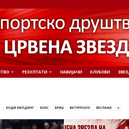
ШТВО
РЕЗУЛТАТИ
НАВИЈАЧИ
КЛУБОВИ
ЗВЕЗ
БОДИ БИЛДИНГ
БОКС
БРИЏ
ВАТЕРПОЛО
ВЕСЛАЊЕ