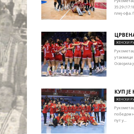
Рукометаш
35:29 (17:
плеј-офа. 
ЦРВЕНА
ЖЕНСКИ Р
Рукометаш
утакмици 1
Освојила ј
КУП ЈЕ
ЖЕНСКИ Р
Рукометаш
победом н
пут у...