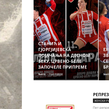
СТАНИЋ И
ГЈОРГЈИЈЕВСКА
ЕХ
ПОЈАЧАЊА НА ДЕСНОМ
ЗВ
БЕКУ, ЦРВЕНО-БЕЛЕ
СЕ
ЗАПОЧЕЛЕ ПРИПРЕМЕ
Б
boris
-
15/07/2026
bor
РЕПРЕ
ЖЕНСКИ Р
Пет репре