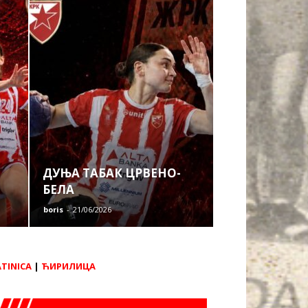
ДУЊА ТАБАК ЦРВЕНО-
БЕЛА
boris
-
21/06/2026
ATINICA
|
ЋИРИЛИЦА