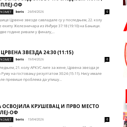
 ПЛЕЈ-ОФ
boris
-
26/04/2026
УКОМЕТ
0
ице Црвене звезде савладале су у последњем, 22. колу
е екипу Железничара из Инђије 37:18 (19:10) на Бањици.
две године ривали у финалу,...
 ЦРВЕНА ЗВЕЗДА 24:30 (11:15)
boris
-
19/04/2026
УКОМЕТ
0
ледњем, 21. колу АРКУС лиге за жене, Црвена звезда је
 Руму на гостовању резултатом 30:24 (15:11). Нису имале
ле превише проблема да упишу...
А ОСВОЈИЛА КРУШЕВАЦ И ПРВО МЕСТО
ЛЕЈ-ОФ
boris
-
15/04/2026
УКОМЕТ
0