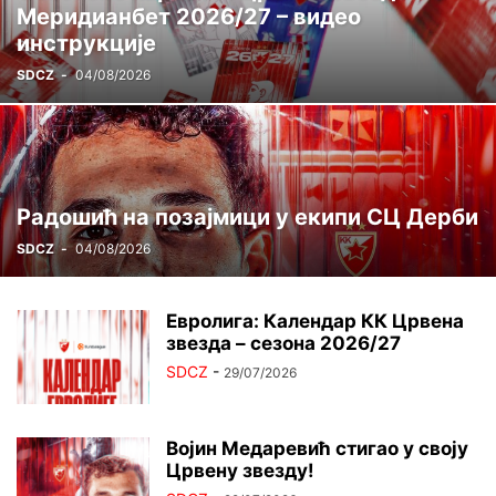
Меридианбет 2026/27 – видео
ЦРВЕНА ЗВЕЗДА ГИНИС
ЏУДО
ШАХ
инструкције
SDCZ
-
04/08/2026
Радошић на позајмици у екипи СЦ Дерби
SDCZ
-
04/08/2026
Евролига: Календар КК Црвена
звезда – сезона 2026/27
SDCZ
-
29/07/2026
Војин Медаревић стигао у своју
Црвену звезду!