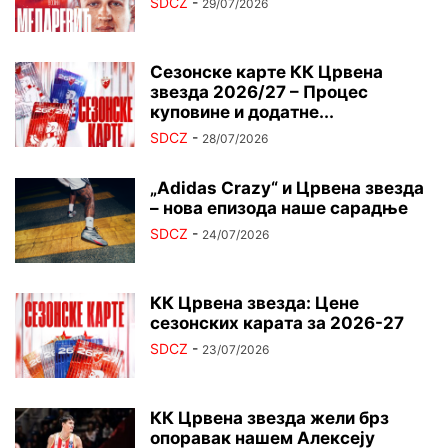
SDCZ
-
29/07/2026
Сезонске карте КК Црвена
звезда 2026/27 – Процес
куповине и додатне...
SDCZ
-
28/07/2026
„Adidas Crazy“ и Црвена звезда
– нова епизода наше сарадње
SDCZ
-
24/07/2026
КК Црвена звезда: Цене
сезонских карата за 2026-27
SDCZ
-
23/07/2026
КК Црвена звезда жели брз
опоравак нашем Алексеју