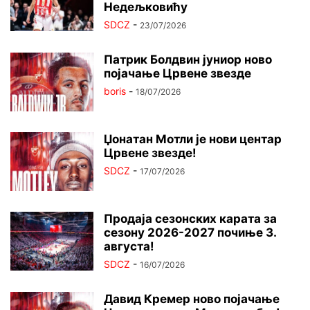
Недељковићу
SDCZ
-
23/07/2026
Патрик Болдвин јуниор ново
појачање Црвене звезде
boris
-
18/07/2026
Џонатан Мотли је нови центар
Црвене звезде!
SDCZ
-
17/07/2026
Продаја сезонских карата за
сезону 2026-2027 почиње 3.
августа!
SDCZ
-
16/07/2026
Давид Кремер ново појачање