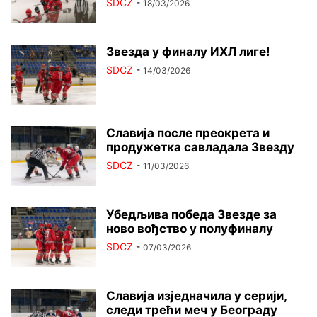
SDCZ
-
18/03/2026
Звезда у финалу ИХЛ лиге!
SDCZ
-
14/03/2026
Славија после преокрета и
продужетка савладала Звезду
SDCZ
-
11/03/2026
Убедљива победа Звезде за
ново вођство у полуфиналу
SDCZ
-
07/03/2026
Славија изједначила у серији,
следи трећи меч у Београду