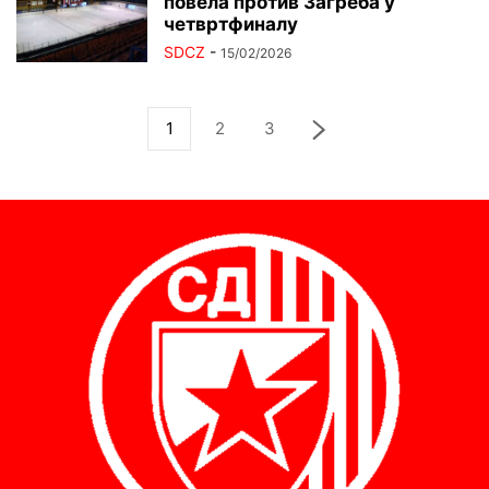
повела против Загреба у
четвртфиналу
SDCZ
-
15/02/2026
1
2
3