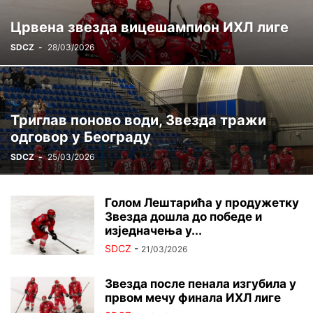
ЦРВЕНА ЗВЕЗДА ГИНИС
ЏУДО
ШАХ
Црвена звезда вицешампион ИХЛ лиге
SDCZ
-
28/03/2026
Триглав поново води, Звезда тражи
одговор у Београду
SDCZ
-
25/03/2026
Голом Лештарића у продужетку
Звезда дошла до победе и
изједначења у...
SDCZ
-
21/03/2026
Звезда после пенала изгубила у
првом мечу финала ИХЛ лиге