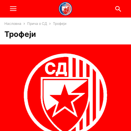
Насловна
Прича о СД
Трофеји
Трофеји