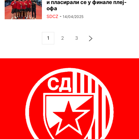
и пласирали се у финале плеј-
офа
SDCZ
-
14/04/2025
1
2
3