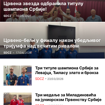
Црвена звезда одбранила титулу
ЦРВЕНА ЗВЕЗДА ГИНИС
ЏУДО
ШАХ
шампиона Србије!
SDCZ
-
16/05/2026
Црвено-бели у финалу након убедљивог
тријумфа над вечитим ривалом
SDCZ
-
17/04/2026
Три титуле шампиона Србије за
Левајца, Ђиласу злато и бронза
SDCZ
-
23/03/2026
Три медаље за Миладиновића
на јуниорском Првенству Србије