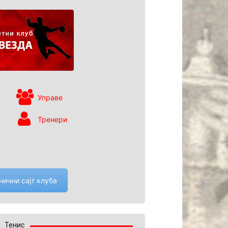
Управе
Тренери
нични сајт клуба
Тенис