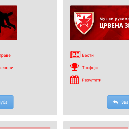
праве
Вести
ренери
Трофеји
Резултати
луба
Зва