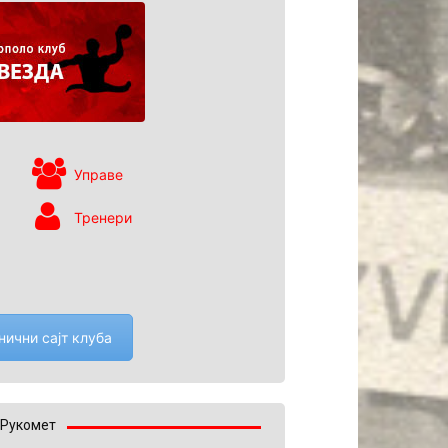
Управе
Тренери
нични сајт клуба
Рукомет