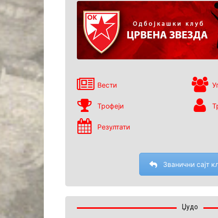
Вести
У
Трофеји
Т
Резултати
Званични сајт к
Џудо