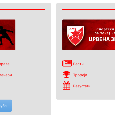
праве
Вести
ренери
Трофеји
Резултати
луба