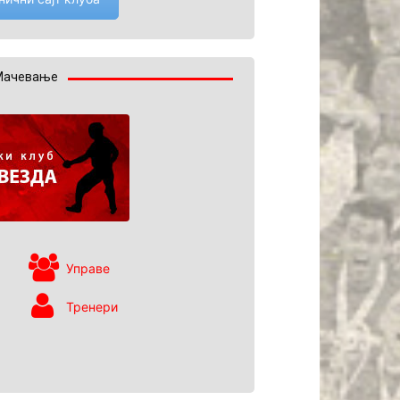
Мачевање
Управе
Тренери