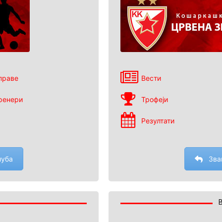
праве
Вести
ренери
Трофеји
Резултати
луба
Зва