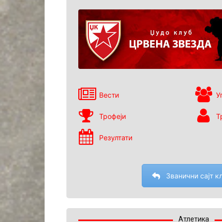
Вести
У
Трофеји
Т
Резултати
Званични сајт к
Атлетика