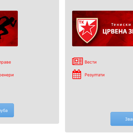
праве
Вести
ренери
Резултати
луба
Зва