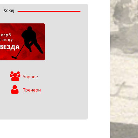
Хокеј
Управе
Тренери