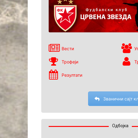
Вести
У
Трофеји
Т
Резултати
Званични сајт к
Одбојка