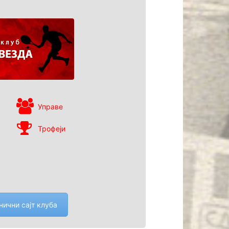
Управе
Трофеји
нични сајт клуба