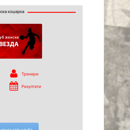
ска кошарка
Тренери
Резултати
нични сајт клуба