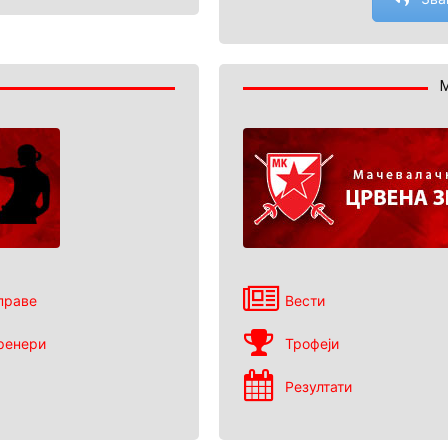
праве
Вести
ренери
Трофеји
Резултати