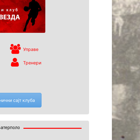
Управе
Тренери
нични сајт клуба
Ватерполо