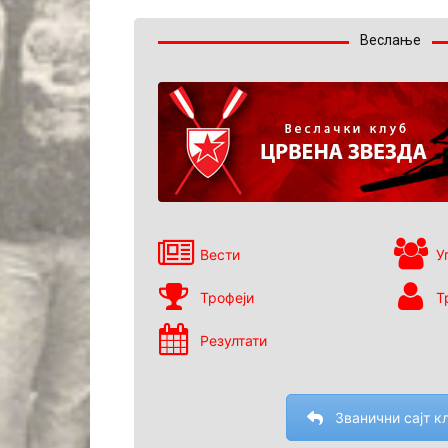
Веслање
Вести
У
Трофеји
Т
Резултати
Званични сајт к