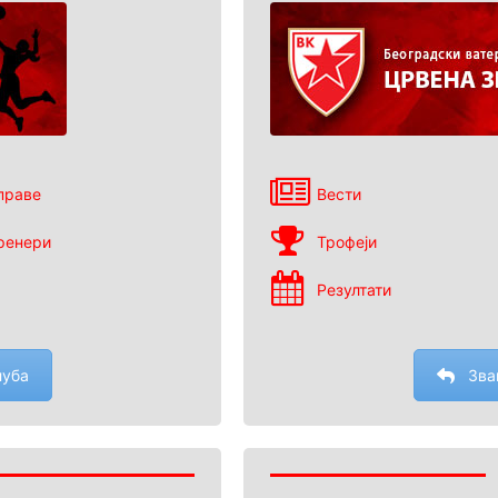
праве
Вести
ренери
Трофеји
Резултати
луба
Зва