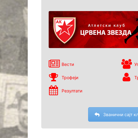
Вести
У
Трофеји
Т
Резултати
Званични сајт к