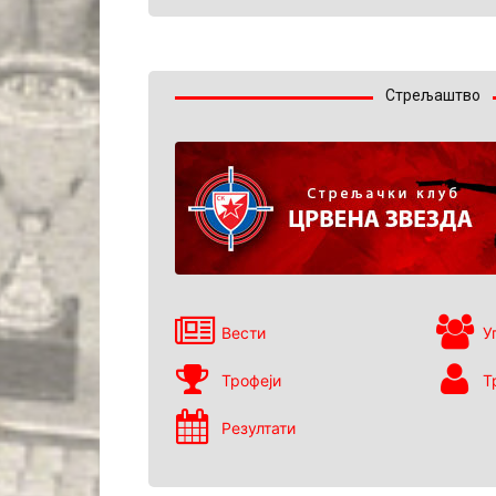
Стрељаштво
Вести
У
Трофеји
Т
Резултати