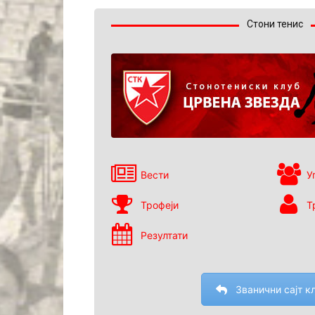
Стони тенис
Вести
У
Трофеји
Т
Резултати
Званични сајт к