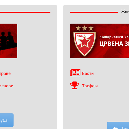
Жен
праве
Вести
ренери
Трофеји
луба
Зва