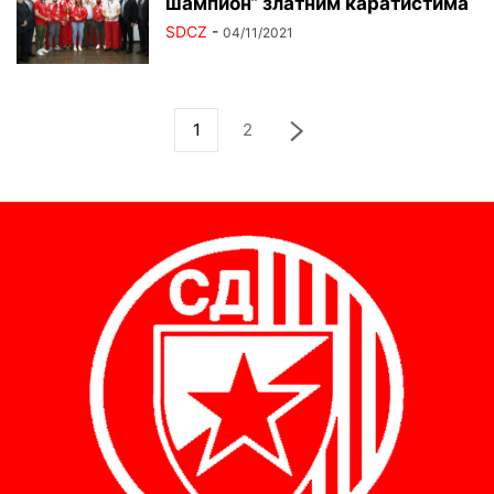
шампион“ златним каратистима
SDCZ
-
04/11/2021
1
2