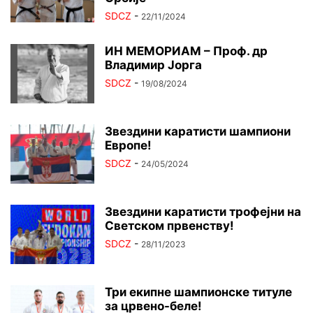
SDCZ
-
22/11/2024
ИН МЕМОРИАМ – Проф. др
Владимир Јорга
SDCZ
-
19/08/2024
Звездини каратисти шампиони
Европе!
SDCZ
-
24/05/2024
Звездини каратисти трофејни на
Светском првенству!
SDCZ
-
28/11/2023
Три екипне шампионске титуле
за црвено-беле!