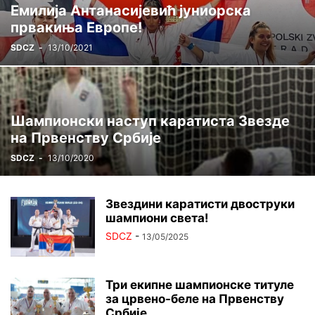
Емилија Антанасијевић јуниорска
ЦРВЕНА ЗВЕЗДА ГИНИС
ЏУДО
ШАХ
првакиња Европе!
SDCZ
-
13/10/2021
Шампионски наступ каратиста Звезде
на Првенству Србије
SDCZ
-
13/10/2020
Звездини каратисти двоструки
шампиони света!
SDCZ
-
13/05/2025
Три екипне шампионске титуле
за црвено-беле на Првенству
Србије