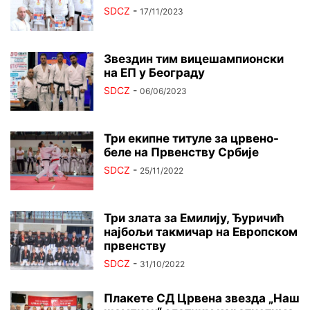
SDCZ
-
17/11/2023
Звездин тим вицешампионски
на ЕП у Београду
SDCZ
-
06/06/2023
Три екипне титуле за црвено-
беле на Првенству Србије
SDCZ
-
25/11/2022
Три злата за Емилију, Ђуричић
најбољи такмичар на Европском
првенству
SDCZ
-
31/10/2022
Плакете СД Црвена звезда „Наш