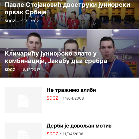
Павле Стојановић двоструки јуниорски
ЦРВЕНА ЗВЕЗДА ГИНИС
ЏУДО
ШАХ
првак Србије
SDCZ
-
23/11/2021
Кличарићу јуниорско злато у
комбинацији, Јакабу два сребра
SDCZ
-
18/12/2017
Не тражимо алиби
SDCZ
-
14/04/2008
Дерби је довољан мотив
SDCZ
-
11/04/2008