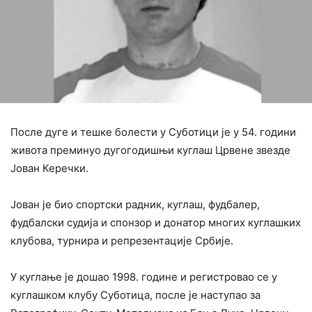
После дуге и тешке болести у Суботици је у 54. години
живота преминуо дугогодишњи куглаш Црвене звезде
Јован Керечки.
Јован је био спортски радник, куглаш, фудбалер,
фудбалски судија и спонзор и донатор многих куглашких
клубова, турнира и репрезентације Србије.
У куглање је дошао 1998. године и регистровао се у
куглашком клубу Суботица, после је наступао за