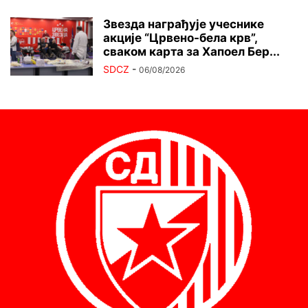
Звезда награђује учеснике
акције “Црвено-бела крв”,
сваком карта за Хапоел Бер...
SDCZ
-
06/08/2026