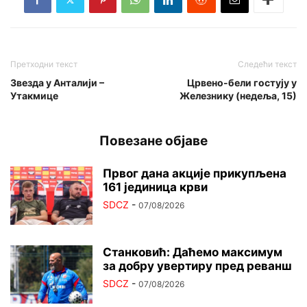
Претходни текст
Следећи текст
Звезда у Анталији –
Црвено-бели гостују у
Утакмице
Железнику (недеља, 15)
Повезане објаве
Првог дана акције прикупљена
161 јединица крви
SDCZ
-
07/08/2026
Станковић: Даћемо максимум
за добру увертиру пред реванш
SDCZ
-
07/08/2026