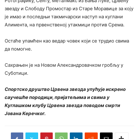
Ротографику, Сенту, Металмакс из Бања Луке, Црвену
звезду и Слободу Промостар из Старе Моравице за коју
је имао и последњи такмичарски наступ на куглани
Алимента, на првенственој утакмици против Срема.
Остаће упамћен као ведар човек који се трудио свима
да помогне.
Сахрањен је на Новом Александровачком гробљу у
Суботици.
Спортско друштво Црвена звезда упућује искрено
саучешће породици, пријатељима и свима у
Куглашком клубу Црвена звезда поводом смрти
Јована Керечког.