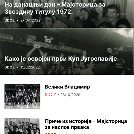
На данашњи дан – Мајсторица за
ЦРВЕНА ЗВЕЗДА ГИНИС
ЏУДО
ШАХ
Звездину титулу 1972.
SDCZ
-
27/04/2022
Како је освојен први Куп Југославије
SDCZ
-
15/02/2022
Велики Владимир
SDCZ
-
23/10/2020
Приче из историје – Мајсторица
за наслов првака