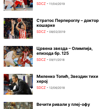
SDCZ
-
11/04/2019
Стратос Перпероглу – доктор
кошарке
SDCZ
-
08/02/2019
Црвена звезда – Олимпија,
епизода бр. 125
SDCZ
-
09/11/2018
Миленко Топић, Звездин тихи
херој
SDCZ
-
12/06/2018
Вечити ривали у плеј-офу