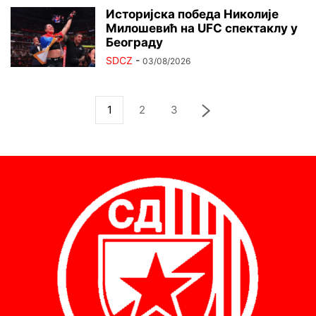
Историјска победа Николије
Милошевић на UFC спектаклу у
Београду
SDCZ
-
03/08/2026
1
2
3