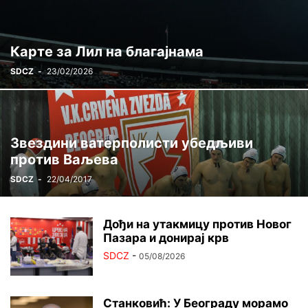
ЦРВЕНА ЗВЕЗДА ГИНИС
ЏУДО
ШАХ
Карте за Лил на благајнама
SDCZ
-
23/02/2026
Звездини ватерполисти убедљиви
против Ваљева
SDCZ
-
22/04/2017
Дођи на утакмицу против Новог
Пазара и донирај крв
SDCZ
-
05/08/2026
Станковић: У Београду морамо