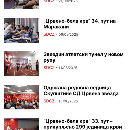
SDCZ
-
21/09/2025
„Црвено-бела крв“ 34. пут на
Маракани
SDCZ
-
09/09/2025
Звездин атлетски тунел у новом
руху
SDCZ
-
11/06/2025
Одржана редовна седница
Скупштине СД Црвена звезда
SDCZ
-
10/06/2025
“Црвено-бела крв” 33. пут –
прикупљено 299 јединица крви