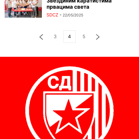
Звездиним каратистима
првацима света
SDCZ
-
22/05/2025
3
4
5