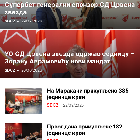
Супербет генерални спонзор СД Црвена
ЦРВЕНА ЗВЕЗДА ГИНИС
ЏУДО
ШАХ
звезда
SDCZ
-
29/07/2026
УО СД Црвена звезда одржао седницу –
Зорану Аврамовићу нови мандат
SDCZ
-
26/06/2026
На Маракани прикупљено 385
јединица крви
SDCZ
-
22/09/2025
Првог дана прикупљене 182
јединице крви