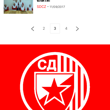
елити!
SDCZ
-
11/09/2017
2
3
4