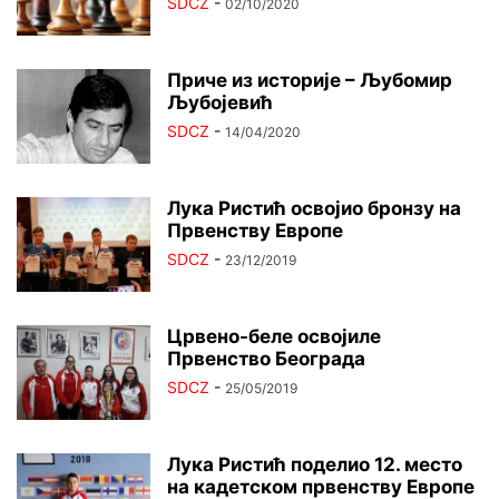
SDCZ
-
02/10/2020
Приче из историје – Љубомир
Љубојевић
SDCZ
-
14/04/2020
Лука Ристић освојио бронзу на
Првенству Европе
SDCZ
-
23/12/2019
Црвено-беле освојиле
Првенство Београда
SDCZ
-
25/05/2019
Лука Ристић поделио 12. место
на кадетском првенству Европе