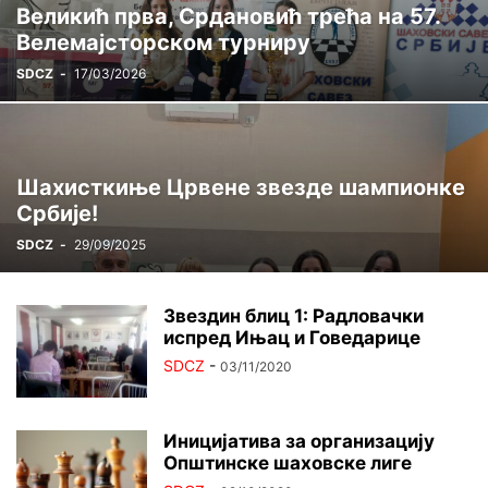
Великић прва, Срдановић трећа на 57.
ЦРВЕНА ЗВЕЗДА ГИНИС
ЏУДО
ШАХ
Велемајсторском турниру
SDCZ
-
17/03/2026
Шахисткиње Црвене звезде шампионке
Србије!
SDCZ
-
29/09/2025
Звездин блиц 1: Радловачки
испред Ињац и Говедарице
SDCZ
-
03/11/2020
Иницијатива за организацију
Општинске шаховске лиге