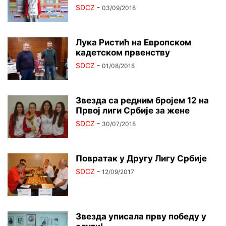
SDCZ
-
03/09/2018
Лука Ристић на Европском
кадетском првенству
SDCZ
-
01/08/2018
Звезда са редним бројем 12 на
Првој лиги Србије за жене
SDCZ
-
30/07/2018
Повратак у Другу Лигу Србије
SDCZ
-
12/09/2017
Звезда уписала прву победу у