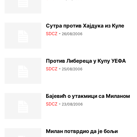
Сутра против Хајдука из Куле
SDCZ
-
26/08/2006
Против Либереца у Купу УЕФА
SDCZ
-
25/08/2006
Бајевић о утакмици са Миланом
SDCZ
-
23/08/2006
Милан потврдио да је бољи