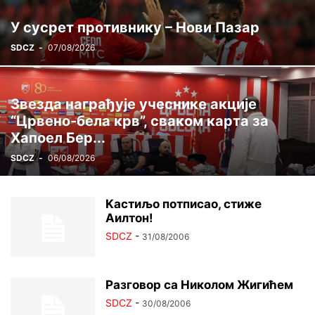
ЦРВЕНА ЗВЕЗДА ГИНИС
ЏУДО
ШАХ
У сусрет противнику – Нови Пазар
SDCZ
-
07/08/2026
Звезда награђује учеснике акције
“Црвено-бела крв”, сваком карта за
Хапоел Бер...
SDCZ
-
06/08/2026
Kастиљо потписао, стиже
Аилтон!
SDCZ
-
31/08/2006
Разговор са Николом Жигићем
SDCZ
-
30/08/2006