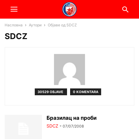
Насловна
Аутори
Објаве од SDCZ
SDCZ
30529 OBJAVE
0 KOMENTARA
Бразилац на проби
SDCZ
-
07/07/2008