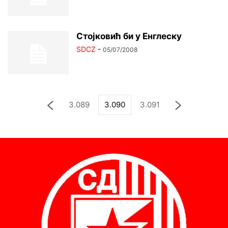
Стојковић би у Енглеску
SDCZ
-
05/07/2008
3.089
3.090
3.091