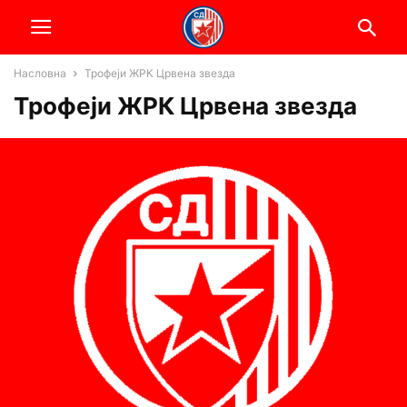
Насловна
Трофеји ЖРК Црвена звезда
Трофеји ЖРК Црвена звезда