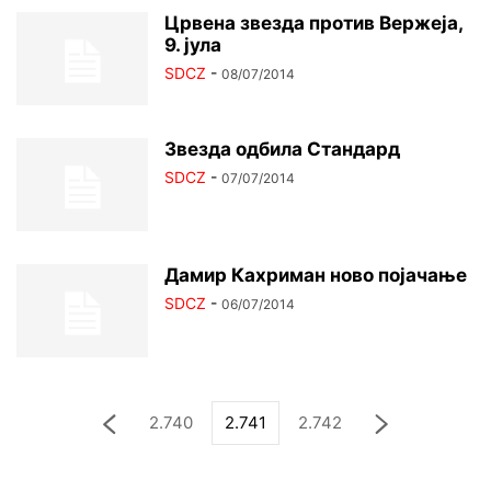
Црвена звезда против Вержеја,
9. јула
SDCZ
-
08/07/2014
Звезда одбила Стандард
SDCZ
-
07/07/2014
Дамир Кахриман ново појачање
SDCZ
-
06/07/2014
2.740
2.741
2.742