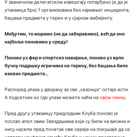
У званичном делегатском извештају потврђено је да је
утакмица број 1 организована без најмањег инцидента,
бацања предмета у терен и у сјајном амбијенту.
Међутим, то морамо (не да заборавимо), већ да оно
најбоље поновимо у среду!
Поново уз фер и спортско навијање, поново уз врло
бучну подршку играчима на терену, без бацања било
каквих предмета…
Распоред улаза у дворану за све „сезонце“ остаје исти.
А подсетник ко где улази можете наћи на
овом линку
.
Пред другу утакмицу председник Клуба поново је
послао апел свим Звездашима који су били на висини и
нису насели пред почетак ове серије на покушаје да се