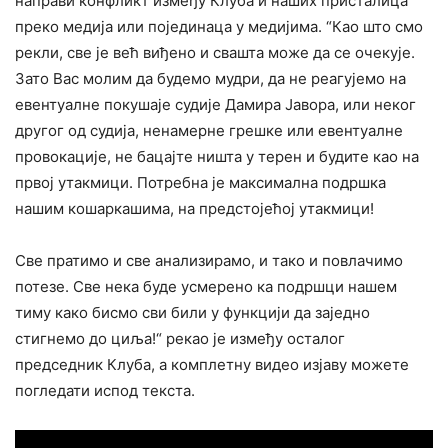
направи конфликт између Клуба и наших присталица
преко медија или појединаца у медијима. “Као што смо
рекли, све је већ виђено и свашта може да се очекује.
Зато Вас молим да будемо мудри, да не реагујемо на
евентуалне покушаје судије Дамира Јавора, или неког
другог од судија, ненамерне грешке или евентуалне
провокације, не бацајте ништа у терен и будите као на
првој утакмици. Потребна је максимална подршка
нашим кошаркашима, на предстојећој утакмици!
Све пратимо и све анализирамо, и тако и повлачимо
потезе. Све нека буде усмерено ка подршци нашем
тиму како бисмо сви били у функцији да заједно
стигнемо до циља!“ рекао је између осталог
председник Клуба, а комплетну видео изјаву можете
погледати испод текста.