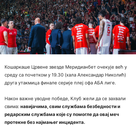
Кошаркаше Црвене звезде Меридианбет очекује већ у
среду са почетком у 19.30 (хала Александар Николић)
друга утакмица финале серије плеј офа АБА лиге.
Након важне уводне победе, Клуб жели да се захвали
свима:
навијачима, свим службама безбедности и
редарским службама које су помогле да овај меч
протекне без најмањег инцидента.