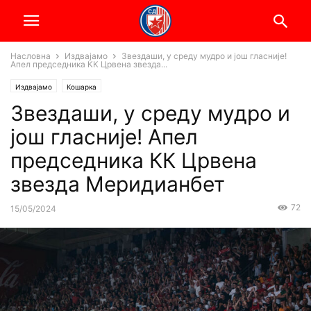
Насловна
Издвајамо
Звездаши, у среду мудро и још гласније!
Апел председника КК Црвена звезда...
Издвајамо
Кошарка
Звездаши, у среду мудро и
још гласније! Апел
председника КК Црвена
звезда Меридианбет
72
15/05/2024