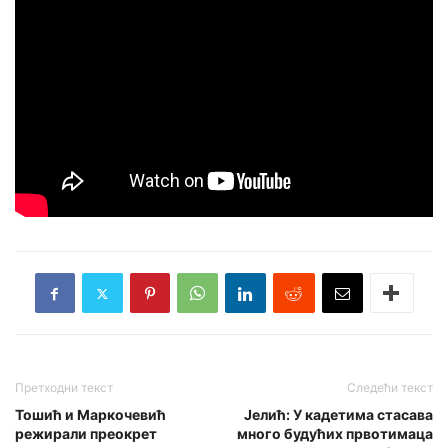
Претходни текст
Следећи текст
Тошић и Маркочевић
Јелић: У кадетима стасава
режирали преокрет
много будућих првотимаца