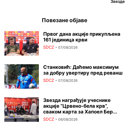
Звезде
Повезане објаве
Првог дана акције прикупљена
161 јединица крви
SDCZ
-
07/08/2026
Станковић: Даћемо максимум
за добру увертиру пред реванш
SDCZ
-
07/08/2026
Звезда награђује учеснике
акције “Црвено-бела крв”,
сваком карта за Хапоел Бер...
SDCZ
-
06/08/2026