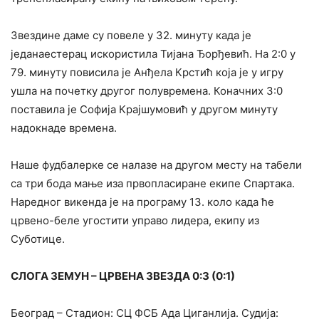
Звездине даме су повеле у 32. минуту када је
једанаестерац искористила Тијана Ђорђевић. На 2:0 у
79. минуту повисила је Анђела Крстић која је у игру
ушла на почетку другог полувремена. Коначних 3:0
поставила је Софија Крајшумовић у другом минуту
надокнаде времена.
Наше фудбалерке се налазе на другом месту на табели
са три бода мање иза првопласиране екипе Спартака.
Наредног викенда је на програму 13. коло када ће
црвено-беле угостити управо лидера, екипу из
Суботице.
СЛОГА ЗЕМУН – ЦРВЕНА ЗВЕЗДА 0:3 (0:1)
Београд – Стадион: СЦ ФСБ Ада Циганлија. Судија: