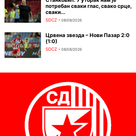
Станковић: У уторак нам је
потребан сваки глас, свако срце,
сваки...
SDCZ
-
08/08/2026
Црвена звезда – Нови Пазар 2:0
(1:0)
SDCZ
-
08/08/2026