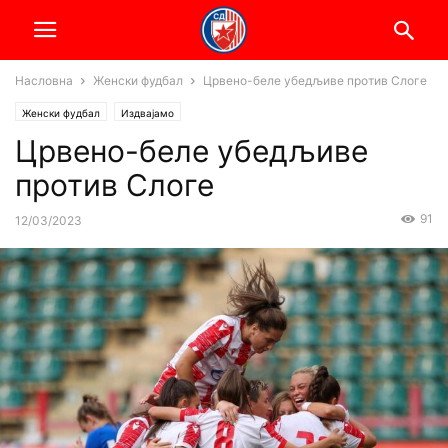
Насловна
Женски фудбал
Црвено-беле убедљиве против Слоге
Женски фудбал
Издвајамо
Црвено-беле убедљиве
против Слоге
91
12/03/2023