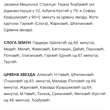
Јасмина Мицкоска. Стрелци: Тијана Ђорђевић (из
једанаестерца) у 32, Анђела Крстић у 79. и Софија
Крајшумовић у 90+2. минуту за Црвену звезду. Жути
картони: Гајевић (Слога), Жарковић, Шћепановић
(Црвена звезда).
СЛОГА ЗЕМУН
: Гардијан (Шипетић од 69. минута),
Медић, Милић, Живковић, Баточанин, Дабић, Пауновић,
Поповић, Златановић, Гајевић (Џунић од 67. минута),
Трутић.
ЦРВЕНА ЗВЕЗДА
: Алексић, Н.Чавић, Шћепановић
(Тошковић од 83. минута), Малијар (Поповић од 64.
минута), Жарковић, Квезада (Крајшумовић од 64.
минута), М.Чавић, Тенков, Сремчевић, Миловић (Крстић
од 46. минтуа), Ђорђевић.