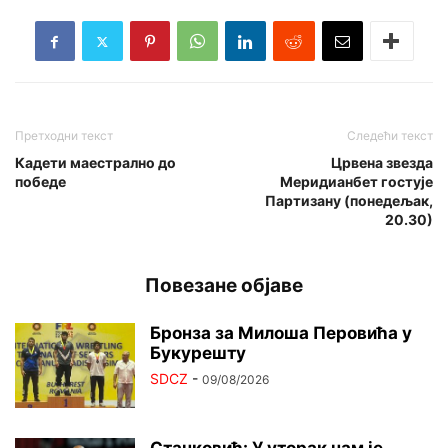
Претходни текст
Следећи текст
Кадети маестрално до
Црвена звезда
победе
Меридианбет гостује
Партизану (понедељак,
20.30)
Повезане објаве
Бронза за Милоша Перовића у
Букурешту
SDCZ
-
09/08/2026