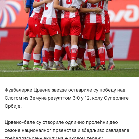
Фудбалерке Црвене звезде оствариле су победу над
Слогом из Земуна резулттом 3:0 у 12. колу Суперлиге
Србије.
Црвено-беле су отвориле одлично пролећни део
сезоне националног првенства и збедљиво савладале
трећепласирану екипу на њиховом терену.