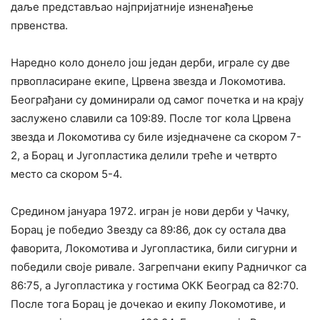
даље представљао најпријатније изненађење
првенства.
Наредно коло донело још један дерби, играле су две
првопласиране екипе, Црвена звезда и Локомотива.
Београђани су доминирали од самог почетка и на крају
заслужено славили са 109:89. После тог кола Црвена
звезда и Локомотива су биле изједначене са скором 7-
2, а Борац и Југопластика делили треће и четврто
место са скором 5-4.
Средином јануара 1972. игран је нови дерби у Чачку,
Борац је победио Звезду са 89:86, док су остала два
фаворита, Локомотива и Југопластика, били сигурни и
победили своје ривале. Загрепчани екипу Радничког са
86:75, а Југопластика у гостима ОКК Београд са 82:70.
После тога Борац је дочекао и екипу Локомотиве, и