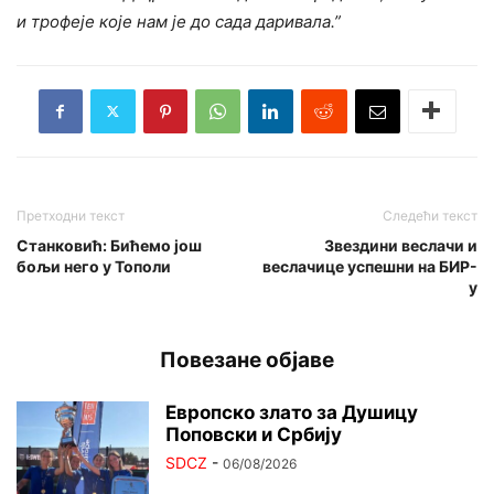
и трофеје које нам је до сада даривала.”
Претходни текст
Следећи текст
Станковић: Бићемо још
Звездини веслачи и
бољи него у Тополи
веслачице успешни на БИР-
у
Повезане објаве
Европско злато за Душицу
Поповски и Србију
SDCZ
-
06/08/2026