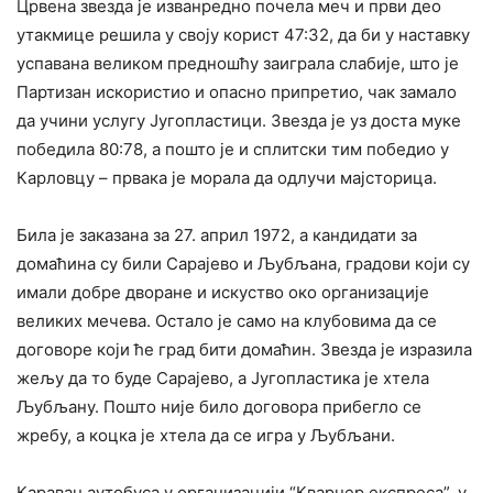
Црвена звезда је изванредно почела меч и први део
утакмице решила у своју корист 47:32, да би у наставку
успавана великом предношћу заиграла слабије, што је
Партизан искористио и опасно припретио, чак замало
да учини услугу Југопластици. Звезда је уз доста муке
победила 80:78, а пошто је и сплитски тим победио у
Карловцу – првака је морала да одлучи мајсторица.
Била је заказана за 27. април 1972, а кандидати за
домаћина су били Сарајево и Љубљана, градови који су
имали добре дворане и искуство око организације
великих мечева. Остало је само на клубовима да се
договоре који ће град бити домаћин. Звезда је изразила
жељу да то буде Сарајево, а Југопластика је хтела
Љубљану. Пошто није било договора прибегло се
жребу, а коцка је хтела да се игра у Љубљани.
Караван аутобуса у организацији “Кварнер експреса”, у