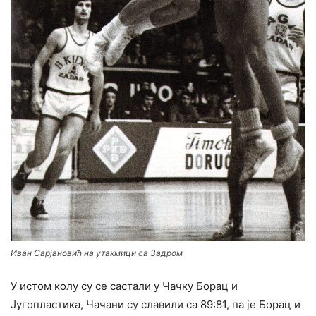
Иван Сарјановић на утакмици са Задром
У истом колу су се састали у Чачку Борац и
Југопластика, Чачани су славили са 89:81, па је Борац и