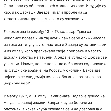
Сплит, али су обе екипе већ отишле из хале. И судије су
као, и кошаркаши Звезде, имали проблема са
железничким превозом и зато су закаснили.
Локомотива је између 13. и 17. кола заређала са
неколико пораза и на тај начин сама себе елиминисала
из трке за титулу. Југопластика и Звезда су остали сами
и из кола у коло прескакали своје препреке и чврсто
држали вођство на табели. А онда је уследио шок за све
у земљи. Наиме, после повратка албанских ходочасника
из Саудијске арабије, на Косову, у околини Ђаковице,
појавила се епидемија великих богиња познатија као
„вариола вера“.
У марту 1972, у 19. колу шампионата, Задар је дошао на
мегдан Црвеној звезди. Задрани су се борили за
опстанак, а криза клуба огледала се и на дресовима у