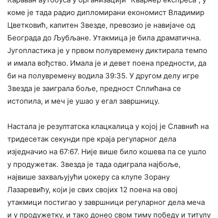
коме је тада радио дипломирани економист Владимир
Цветковић, капитен Звезде, превозио је навијаче од
Београда до Љубљане. Утакмица је била драматична.
Југопластика је у првом полувремену диктирала темпо
и имала вођство. Имала је и девет поена предности, да
би на полувремену водила 39:35. У другом делу игре
Звезда је заиграла боље, предност Сплићана се
истопила, и меч је ушао у егал завршницу.
Настала је резултатска клацкалица у којој је Славнић на
тридесетак секунди пре краја регуларног дела
изједначио на 67:67. Није више било кошева па се ушло
у продужетак. Звезда је тада одиграла најбоље,
највише захваљујући џокеру са клупе Зорану
Лазаревићу, који је свих својих 12 поена на овој
утакмици постигао у завршници регуларног дела меча
и у продужетку, и тако донео свом тиму победу и титулу