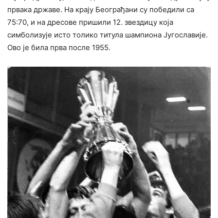
првака државе. На крају Београђани су победили са
75:70, и на дресове пришили 12. звездицу која
симболизује исто толико титула шампиона Југославије.
Ово је била прва после 1955.