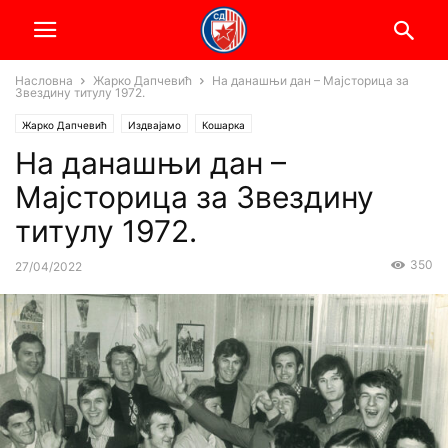
Насловна
Жарко Дапчевић
На данашњи дан – Мајсторица за
Звездину титулу 1972.
Жарко Дапчевић
Издвајамо
Кошарка
На данашњи дан –
Мајсторица за Звездину
титулу 1972.
350
27/04/2022