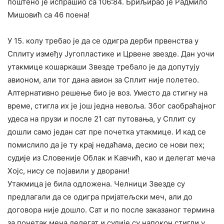
поштено је испрашио са 106:84. Бриљирао је Радмило
Мишовић са 46 поена!
У 15. колу требао је да се одигра дерби првенства у
Сплиту између Југопластике и Црвене звезде. Дан уочи
утакмице кошаркаши Звезде требало је да допутују
авионом, али тог дана авион за Сплит није полетео.
Алтернативно решење био је воз. Уместо да стигну на
време, стигла их је још једна невоља. Због саобраћајног
удеса на прузи и после 21 сат путовања, у Сплит су
дошли само један сат пре почетка утакмице. И кад се
помислило да је ту крај недаћама, десио се нови пех;
судије из Словеније Облак и Кавчић, као и делегат меча
Хојс, нису се појавили у дворани!
Утакмица је била одложена. Челници Звезде су
предлагали да се одигра пријатељски меч, али до
договора није дошло. Сат и по после заказаног термина
за почетак меча делегат и судије су напокон стигли у