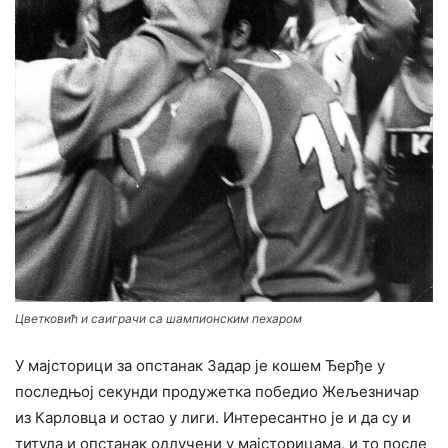
Цветковић и саиграчи са шампионским пехаром
У мајсторици за опстанак Задар је кошем Ђерђе у
последњој секунди продужетка победио Жељезничар
из Карловца и остао у лиги. Интересантно је и да су и
титула и опстанак одлучени у мајсторицама, и то после