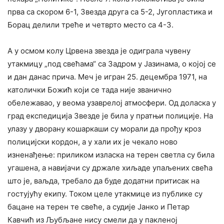
прва са скором 6-1, Звезда друга са 5-2, Југопластика и
Борац делили треће и четврто место са 4-3.
А у осмом колу Црвена звезда је одиграла чувену
утакмицу „под свећама“ са Задром у Јазинама, о којој се
и дан данас прича. Меч је игран 25. децембра 1971, на
католички Божић који се тада није званично
обележавао, у веома узаврелој атмосфери. Од доласка у
град експедиција Звезде је била у пратњи полиције. На
улазу у дворану кошаркаши су морали да прођу кроз
полицијски кордон, а у хали их је чекало ново
изненађење: приликом изласка на терен светла су била
угашена, а навијачи су држале хиљаде упаљених свећа
што је, ваљда, требало да буде додатни притисак на
гостујућу екипу. Током целе утакмице из публике су
бацане на терен те свеће, а судије Јанко и Петар
Кавчић из Љубљане нису смели да у пакленој