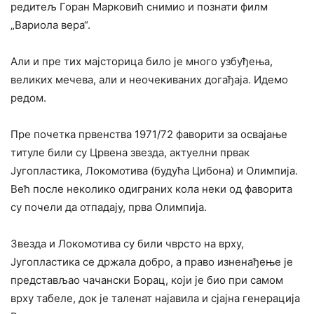
редитељ Горан Марковић снимио и познати филм
„Вариола вера“.
Али и пре тих мајсторица било је много узбуђења,
великих мечева, али и неочекиваних догађаја. Идемо
редом.
Пре почетка првенства 1971/72 фаворити за освајање
титуле били су Црвена звезда, актуелни првак
Југопластика, Локомотива (будућа Цибона) и Олимпија.
Већ после неколико одиграних кола неки од фаворита
су почели да отпадају, прва Олимпија.
Звезда и Локомотива су били чврсто на врху,
Југопластика се држала добро, а право изненађење је
представљао чачански Борац, који је био при самом
врху табеле, док је таленат најавила и сјајна генерација