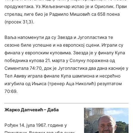
продужетака. Уз Жељезничар испао је и Ориолик. Први
стрелац лиге био је Радмило Мишовић са 658 поена
(просек 31,3).
Ваља напоменути да су Звезда и Југопластика те
сезоне биле успешне и на европској сцени. Играли су
финала у европским куповима. Звезда је у финалу Купа
победника купова 21. марта у Солуну поражена од
Симентала 74:70, док је Југопластика два дана касније у
Тел Авиву играла финале Купа шампиона и несрећно
изгубила од Ињиса (тренер Аца Николић) резултатом
70:69.
Жарко Дапчевић – Даба
Рођен 14. јула 1967. године у
Приштини. Велики заљубљеник