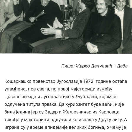
Пише: Жарко Дапчевић – Даба
Кошаркашко првенство Југославије 1972. године остаће
упамћено, пре свега, по првој мајсторици између
Црвене звезде и Југопластике у Љубљани, којом је
одлучена титула првака. Да куриозитет буде већи, није
била једина јер су Задар и Жељезничар из Карловца
такође у мајсторици одлучили ко испада у Другу лигу. А
игране су у време епидемије великих богиња, о чему је