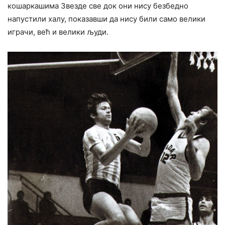
кошаркашима Звезде све док они нису безбедно
напустили халу, показавши да нису били само велики
играчи, већ и велики људи.