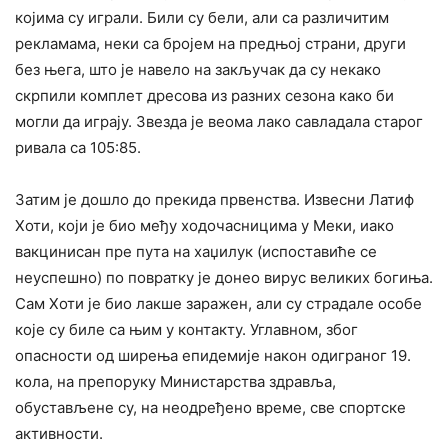
којима су играли. Били су бели, али са различитим
рекламама, неки са бројем на предњој страни, други
без њега, што је навело на закључак да су некако
скрпили комплет дресова из разних сезона како би
могли да играју. Звезда је веома лако савладала старог
ривала са 105:85.
Затим је дошло до прекида првенства. Извесни Латиф
Хоти, који је био међу ходочасницима у Меки, иако
вакцинисан пре пута на хаџилук (испоставиће се
неуспешно) по повратку је донео вирус великих богиња.
Сам Хоти је био лакше заражен, али су страдале особе
које су биле са њим у контакту. Углавном, због
опасности од ширења епидемије након одиграног 19.
кола, на препоруку Министарства здравља,
обустављене су, на неодређено време, све спортске
активности.