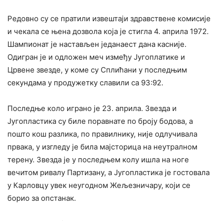
Редовно су се пратили извештаји здравствене комисије
и чекала се њена дозвола која је стигла 4. априла 1972.
Шампионат је настављен једанаест дана касније.
Одигран је и одложен меч између Југоплатике и
Црвене звезде, у коме су Сплићани у последњим
секундама у продужетку славили са 93:92.
Последње коло играно је 23. априла. Звезда и
Југопластика су биле поравнате по броју бодова, а
пошто кош разлика, по правилнику, није одлучивала
првака, у изгледу је била мајсторица на неутралном
терену. Звезда је у последњем колу ишла на ноге
вечитом ривалу Партизану, а Југопластика је гостовала
у Карловцу увек неугодном Жељезничару, који се
борио за опстанак.