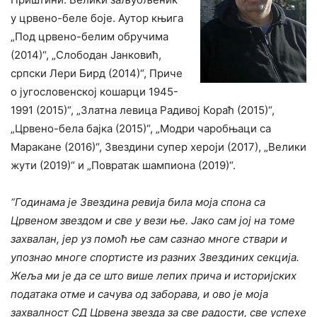
у црвено-беле боје. Аутор књига
„Под црвено-белим обручима
(2014)“, „Слободан Јанковић,
српски Лери Бирд (2014)“, Приче
о југословенској кошарци 1945-
1991 (2015)“, „Златна левица Радивој Кораћ (2015)“,
„Црвено-бела бајка (2015)“, „Модри чаробњаци са
Маракане (2016)“, Звездини супер хероји (2017), „Велики
жути (2019)“ и „Повратак шампиона (2019)“.
“Годинама је Звездина ревија била моја спона са
Црвеном звездом и све у вези ње. Јако сам јој на томе
захвалан, јер уз помоћ ње сам сазнао многе ствари и
упознао многе спортисте из разних Звездиних секција.
Жеља ми је да се што више лепих прича и историјских
података отме и сачува од заборава, и ово је моја
захвалност СД Црвена звезда за све радости, све успехе