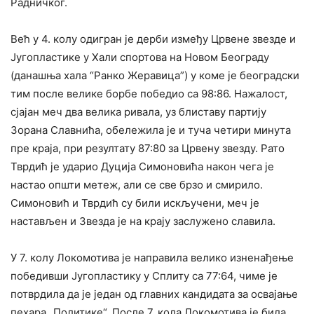
Радничког.
Већ у 4. колу одигран је дерби између Црвене звезде и
Југопластике у Хали спортова на Новом Београду
(данашња хала “Ранко Жеравица”) у коме је београдски
тим после велике борбе победио са 98:86. Нажалост,
сјајан меч два велика ривала, уз блиставу партију
Зорана Славнића, обележила је и туча четири минута
пре краја, при резултату 87:80 за Црвену звезду. Рато
Тврдић је ударио Дуција Симоновића након чега је
настао општи метеж, али се све брзо и смирило.
Симоновић и Тврдић су били искључени, меч је
настављен и Звезда је на крају заслужено славила.
У 7. колу Локомотива је направила велико изненађење
победивши Југопластику у Сплиту са 77:64, чиме је
потврдила да је један од главних кандидата за освајање
пехара „Политике“. После 7. кола Локомотива је била