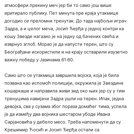
атмосфери прекину меч јер би то само још више
иритирало публику. Пет минута пре краја утакмице
догодио се преломни тренутак. До тада најбољи играч
Задра, а и целог меча, Јосип Ђерђа у једној контри ка
кошу Звезде нагазио је на једну од бачених свећа и
изврнуо зглоб. Морао је да напусти терен, што су
Београђани искористили и на крају остварили изузетно
важну победу у Јазинама 61:60.
Само што се утакмица завршила војска, која је била
позвана као испомоћ полицији, окружила је Звездине
кошаркаше и направила живи зид око њих јер су у тим
тренуцима навијачи Задра ушли на терен. Ипак, једна
девојка, сва у сузама због пораза домаћег тима, успела
је да између два војника шестаром убоде Ивана
Сарјановића у дебело месо. Треба напоменути да су
Крешимир Ћосић и Јосип Ђерђа остали са