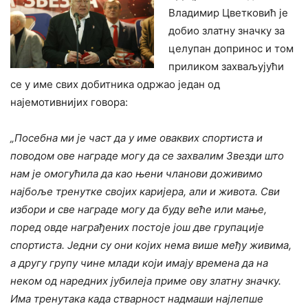
Владимир Цветковић је
добио златну значку за
целупан допринос и том
приликом захваљујући
се у име свих добитника одржао један од
најемотивнијих говора:
„Посебна ми је част да у име оваквих спортиста и
поводом ове награде могу да се захвалим Звезди што
нам је омогућила да као њени чланови доживимо
најбоље тренутке својих каријера, али и живота. Сви
избори и све награде могу да буду веће или мање,
поред овде награђених постоје још две групације
спортиста. Једни су они којих нема више међу живима,
а другу групу чине млади који имају времена да на
неком од наредних јубилеја приме ову златну значку.
Има тренутака када стварност надмаши најлепше