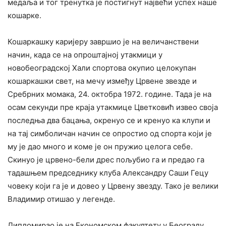
медаља и тог тренутка је постигнут највећи успех наше
кошарке.
Кошаркашку каријеру завршио је на величанствени
начин, када се на опроштајној утакмици у
новобеоградској Хали спортова окупио целокупан
кошаркашки свет, на мечу између Црвене звезде и
Сребрних момака, 24. октобра 1972. године. Тада је на
осам секунди пре краја утакмице Цветковић извео своја
последња два бацања, окренуо се и кренуо ка клупи и
на тај симболичан начин се опростио од спорта који је
му је дао много и коме је он пружио целога себе.
Скинуо је црвено-бели дрес пољубио га и предао га
тадашњем председнику клуба Александру Саши Гецу
човеку који га је и довео у Црвену звезду. Тако је велики
Владимир отишао у легенде.
Дипломирао је на Економском факултету у Београду