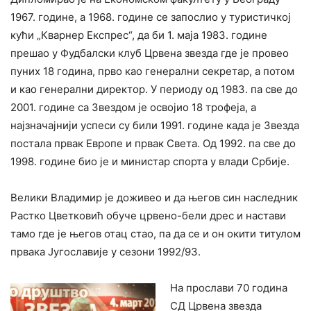
1967. године, а 1968. године се запослио у туристичкој
кући „Кварнер Експрес“, да би 1. маја 1983. године
прешао у Фудбалски клуб Црвена звезда где је провео
пуних 18 година, прво као генерални секретар, а потом
и као генерални директор. У периоду од 1983. па све до
2001. године са Звездом је освојио 18 трофеја, а
најзначајнији успеси су били 1991. године када је Звезда
постала првак Европе и првак Света. Од 1992. па све до
1998. године био је и министар спорта у влади Србије.
Велики Владимир је доживео и да његов син наследник
Растко Цветковић обуче црвено-бели дрес и настави
тамо где је његов отац стао, па да се и он окити титулом
првака Југославије у сезони 1992/93.
На прослави 70 година
СД Црвена звезда