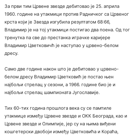
За први тим Црвене звезде дебитовао је 25. априла
1960. године на утакмици против Радничког са Црвеног
крста који је Звезда изгубила резултатом 68:66,
Владимир је на тој утакмици постигао два поена. Од тог
тренутка па све до престанка играчке каријере
Владимир Цветковичћ је наступао у црвено-белом
дресу.
Само две године након што је дебитовао у црвено-
белом дресу Владимир Цветковић је постао њен
најбољи стрелац у сезони, а 1966. године био је и
најбољи стрелац шампионата Југославије.
Тих 60-тих година прошлога века су се памтиле
утакмице између Црвене звезде и ОКК Београда, као и
Црвене звезде и Олимпије, јер су на њима виђени
кошгетерски двобоји између Цветковића и Кораћа,