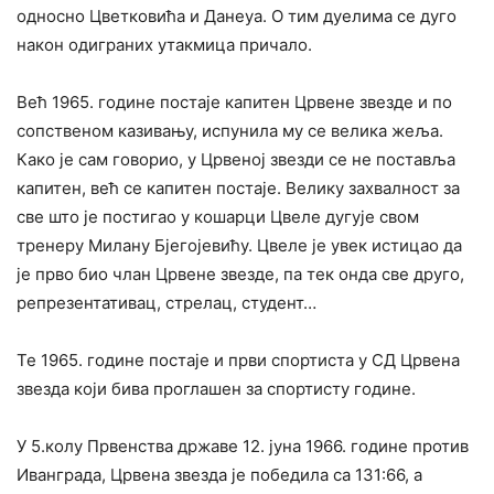
односно Цветковића и Данеуа. О тим дуелима се дуго
након одиграних утакмица причало.
Већ 1965. године постаје капитен Црвене звезде и по
сопственом казивању, испунила му се велика жеља.
Како је сам говорио, у Црвеној звезди се не поставља
капитен, већ се капитен постаје. Велику захвалност за
све што је постигао у кошарци Цвеле дугује свом
тренеру Милану Бјегојевићу. Цвеле је увек истицао да
је прво био члан Црвене звезде, па тек онда све друго,
репрезентативац, стрелац, студент…
Те 1965. године постаје и први спортиста у СД Црвена
звезда који бива проглашен за спортисту године.
У 5.колу Првенства државе 12. јуна 1966. године против
Иванграда, Црвена звезда је победила са 131:66, а