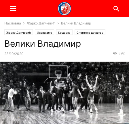
Насловна
Жарко Дапчевић
Велики Владимир
Жарко Дапчевић
Издвајамо
Кошарка
Спортско друштво
Велики Владимир
392
23/10/2020