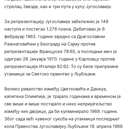
стрелац Звезде, као и три пута у купу Југославије.
За репрезентацију Југославије забележио је 149
наступа и постигао 1.276 поена. Дебитовао је 9.
фебрауар 1963. године заједно са Драгославом
Ражнатовићем у Београду на Сајму против
репрезентације Француске 78:65, а последњи меч је
одиграо 28. јануара 1970. године у Карловцу против
репрезентације Италије 82:62. То су биле припремне
утакмице за Светско првентво у Љубљани.
Велико ривалство између Цветковића и Данеуа,
капитена Олимпије, је трајало годинама и временом је
све више и више постајало и неко непријатељство
између них двојице, да би кулминирало 1969. године.
Због сада већ чувеног сукоба на утакмици последњег
кола Првенства Југославијеу Љубљани 19. априла 1969.