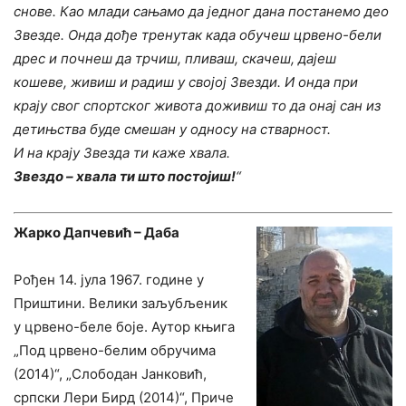
снове. Као млади сањамо да једног дана постанемо део
Звезде. Онда дође тренутак када обучеш црвено-бели
дрес и почнеш да трчиш, пливаш, скачеш, дајеш
кошеве, живиш и радиш у својој Звезди. И онда при
крају свог спортског живота доживиш то да онај сан из
детињства буде смешан у односу на стварност.
И на крају Звезда ти каже хвала.
Звездо – хвала ти што постојиш!
“
Жарко Дапчевић – Даба
Рођен 14. јула 1967. године у
Приштини. Велики заљубљеник
у црвено-беле боје. Аутор књига
„Под црвено-белим обручима
(2014)“, „Слободан Јанковић,
српски Лери Бирд (2014)“, Приче