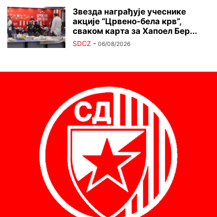
Звезда награђује учеснике
акције “Црвено-бела крв”,
сваком карта за Хапоел Бер...
SDCZ
-
06/08/2026