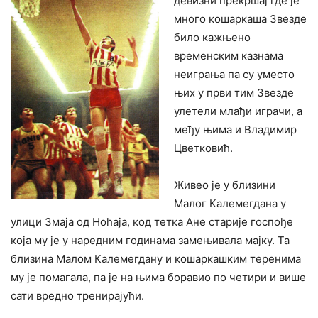
девизни прекршај где је
много кошаркаша Звезде
било кажњено
временским казнама
неиграња па су уместо
њих у први тим Звезде
улетели млађи играчи, а
међу њима и Владимир
Цветковић.
Живео је у близини
Малог Калемегдана у
улици Змаја од Ноћаја, код тетка Ане старије госпође
која му је у наредним годинама замењивала мајку. Та
близина Малом Калемегдану и кошаркашким теренима
му је помагала, па је на њима боравио по четири и више
сати вредно тренирајући.