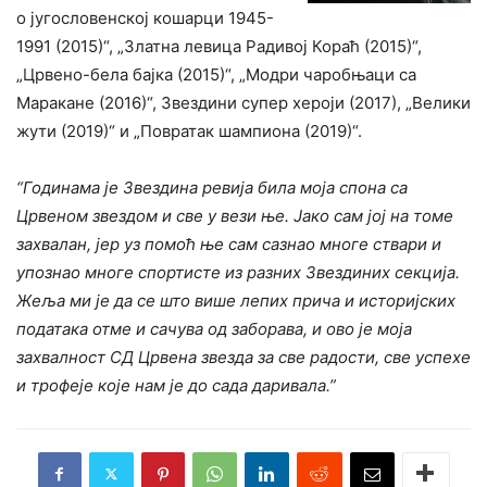
о југословенској кошарци 1945-
1991 (2015)“, „Златна левица Радивој Кораћ (2015)“,
„Црвено-бела бајка (2015)“, „Модри чаробњаци са
Маракане (2016)“, Звездини супер хероји (2017), „Велики
жути (2019)“ и „Повратак шампиона (2019)“.
“Годинама је Звездина ревија била моја спона са
Црвеном звездом и све у вези ње. Јако сам јој на томе
захвалан, јер уз помоћ ње сам сазнао многе ствари и
упознао многе спортисте из разних Звездиних секција.
Жеља ми је да се што више лепих прича и историјских
података отме и сачува од заборава, и ово је моја
захвалност СД Црвена звезда за све радости, све успехе
и трофеје које нам је до сада даривала.”