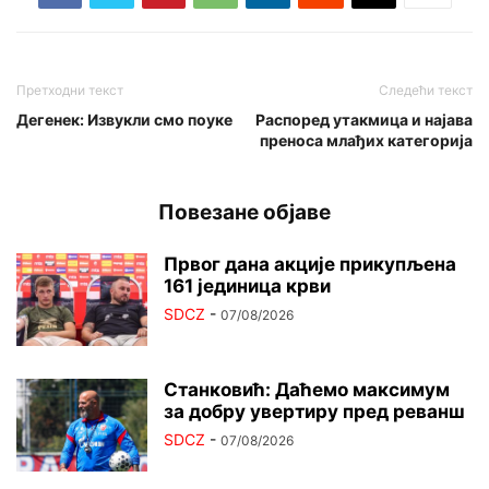
Претходни текст
Следећи текст
Дегенек: Извукли смо поуке
Распоред утакмица и најава
преноса млађих категорија
Повезане објаве
Првог дана акције прикупљена
161 јединица крви
SDCZ
-
07/08/2026
Станковић: Даћемо максимум
за добру увертиру пред реванш
SDCZ
-
07/08/2026