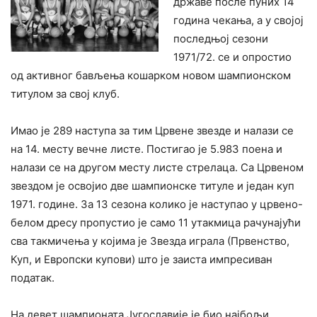
државе после пуних 14
година чекања, а у својој
последњој сезони
1971/72. се и опростио
од активног бављења кошарком новом шампионском
титулом за свој клуб.
Имао је 289 наступа за тим Црвене звезде и налази се
на 14. месту вечне листе. Постигао је 5.983 поена и
налази се на другом месту листе стрелаца. Са Црвеном
звездом је освојио две шампионске титуле и један куп
1971. године. За 13 сезона колико је наступао у црвено-
белом дресу пропустио је само 11 утакмица рачунајући
сва такмичења у којима је Звезда играла (Првенство,
Куп, и Европски купови) што је заиста импресиван
податак.
На девет шампионата Југославије је био најбољи