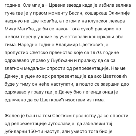
године, Олимпија – Црвена звезда када је избила велика
туча где је у првом моменту Басин, кошаркаш Олимпије
насрнуо на Цветковића, а потом и на клупског лекара
Мику Матића, да би се након тога сукоб раширио по
целом терену у коме су учествовали кошаркаши оба
тима. Наредне године Владимир Цветковић је
пропустио Светско првенство које се 1970. године
одржавало управо у Љубљани и прилику да се са
златном медаљом опрости од репрезентације. Наиме
Данеу је уценио врх репрезентације да ако Цветковић
буде у тиму он неће наступати, а пошто се завршни део
одржавао у граду где је Данеу био легенда онда је
одлучено да се Цветковић изостави из тима.
Желео је баш на том Светком првенству да се опрости
од репрезентације Југославије, да забележи тај
јубиларни 150-ти наступ, али уместо тога био је