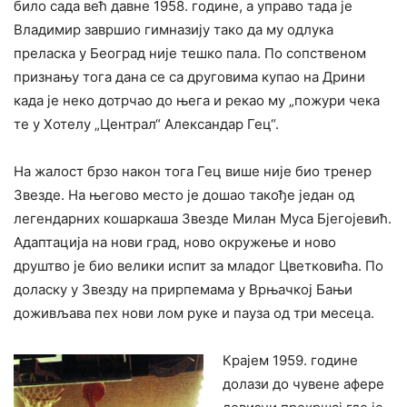
било сада већ давне 1958. године, а управо тада је
Владимир завршио гимназију тако да му одлука
преласка у Београд није тешко пала. По сопственом
признању тога дана се са друговима купао на Дрини
када је неко дотрчао до њега и рекао му „пожури чека
те у Хотелу „Централ“ Александар Гец“.
На жалост брзо након тога Гец више није био тренер
Звезде. На његово место је дошао такође један од
легендарних кошаркаша Звезде Милан Муса Бјегојевић.
Адаптација на нови град, ново окружење и ново
друштво је био велики испит за младог Цветковића. По
доласку у Звезду на прирпемама у Врњачкој Бањи
доживљава пех нови лом руке и пауза од три месеца.
Крајем 1959. године
долази до чувене афере