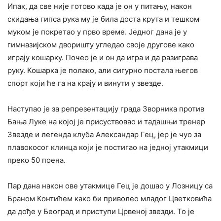
Ипак, да све није готово када је он у питању, након
скидања гипса рука му је била доста крута и тешком
муком је покретао у прво време. Једног дана је у
гимназијском дворишту угледао своје другове како
играју кошарку. Почео је и он да игра и да разиграва
руку. Кошарка је полако, али сигурно постала његов
спорт који ће га на крају и винути у звезде.
Наступао је за репрезентацију града Зворника против
Бања Луке на којој је присуствовао и тадашњи тренер
Звезде и легенда клуба Александар Гец, јер је чуо за
плавокосог клинца који је постигао на једној утакмици
преко 50 поена.
Пар дана након ове утакмице Гец је дошао у Лозницу са
Браном Контићем како би приволео младог Цветковића
да дође у Београд и приступи Црвеној звезди. То је