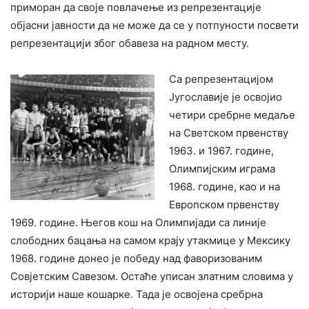
приморан да своје повлачење из репрезентације
објасни јавности да не може да се у потпуности посвети
репрезентацији због обавеза на радном месту.
Са репрезентацијом
Југославије је освојио
четири сребрне медаље
на Светском првенству
1963. и 1967. године,
Олимпијским играма
1968. године, као и на
Европском првенству
1969. године. Његов кош на Олимпијади са линије
слободних бацања на самом крају утакмице у Мексику
1968. године донео је победу над фаворизованим
Совјетским Савезом. Остаће уписан златним словима у
историји наше кошарке. Тада је освојена сребрна