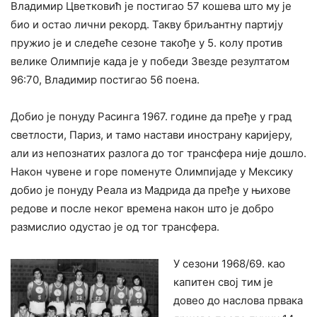
Владимир Цветковић је постигао 57 кошева што му је
био и остао лични рекорд. Такву бриљантну партију
пружио је и следеће сезоне такође у 5. колу против
велике Олимпије када је у победи Звезде резултатом
96:70, Владимир постигао 56 поена.
Добио је понуду Расинга 1967. године да пређе у град
светлости, Париз, и тамо настави инострану каријеру,
али из непознатих разлога до тог трансфера није дошло.
Након чувене и горе поменуте Олимпијаде у Мексику
добио је понуду Реала из Мадрида да пређе у њихове
редове и после неког времена након што је добро
размислио одустао је од тог трансфера.
У сезони 1968/69. као
капитен свој тим је
довео до наслова првака