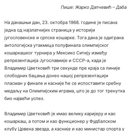
Пише: Жарко Дапчевић – Даба
На данашњи дан, 23. октобра 1968. године је писана
једна од најзлатнијих страница у историји
југословенске и српске кошарке. Тога дана је одиграна
антологијска утакмица полуфинала олимпијског
кошаркашког турнира у Мексико Ситију између
репрезентација Југославиије и СССР-а, када је
Владимир Цветковић три секунде пре краја са линије
слободних бацања донео нашој репрезентацији
пласман у финале и касније ће се испоставити сребну
медаљу на Олимпијским играма, што је до тог тренутка
био највећи успех.
Владимир Цветковић је имао велику каријеру и као
кошаркаш, а потом и као функционер у Фудбалском
клубу Црвена звезда, а касније и као министар спорта у