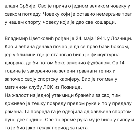
влади Србије. Ово је прича о једном великом човеку у
сваком погледу. Човеку који је оставио немерљив траг
у нашем спорту, човеку који је дао све кошарци.
Владимир Цветковић рођен је 24. маја 1941. у Лозници.
Као и већина дечака почео је да се прво бави боксом,
јер у близини где је становао била је фискултурна
дворана, да би потом бокс заменио фудбалом. Са 14
година је закорачио на зелени травнати тепих и
започео своју спортску каријеру. Био је голман у
матичном клубу ЛСК из Лознице.
На жалост на једној утакмици бранећи за свој тим
доживео је тешку повреду прелом руке и то у пределу
рамена. Та повреда га је одвојила од бављена спортом
пуне две године. Све то време рука му је била у гипсу и
то је био јако тежак период за њега.