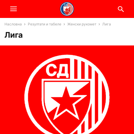
Насловна
Резултати и табеле
Женски рукомет
Лига
Лига