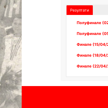
2
Партизан 1
Резултати
3
Студент
4
Мега Супе
Полуфинале (02/
5
Новосадск
Полуфинале (05/
6
Војводина 
7
Раднички
Финале (15/04/2
8
Дуга
Финале (18/04/2
9
Рас
10
Кораћ Акад
Финале (22/04/2
11
Краљево
12
Спартак