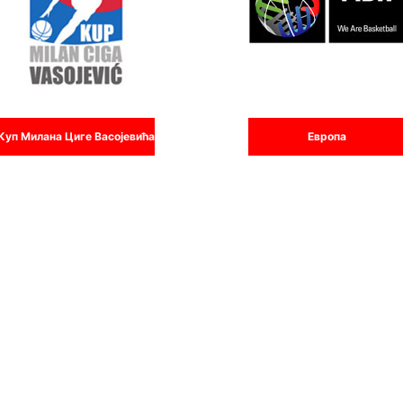
Куп Милана Циге Васојевића
Европа