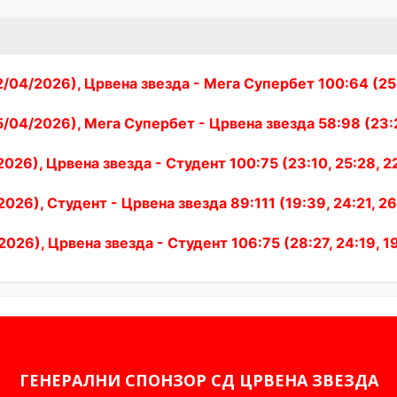
953
22
20
2
166
22
17
5
187
рбет
22
16
6
179
04/2026), Црвена звезда - Мега Супербет 100:64 (25:19
а ЖКА
22
11
11
164
04/2026), Мега Супербет - Црвена звезда 58:98 (23:21,
021
22
9
13
147
22
8
14
160
026), Црвена звезда - Студент 100:75 (23:10, 25:28, 22
22
7
15
154
026), Студент - Црвена звезда 89:111 (19:39, 24:21, 26
22
7
15
154
емија 011
22
6
16
140
026), Црвена звезда - Студент 106:75 (28:27, 24:19, 19
22
6
16
144
22
3
19
142
ГЕНЕРАЛНИ СПОНЗОР СД ЦРВЕНА ЗВЕЗДА