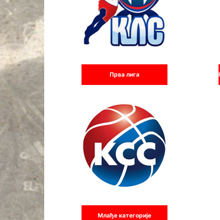
Прва лига
Млађе категорије