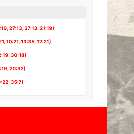
9:1364
+305
42
7:1641
+236
39
3:1572
+221
38
, 27:13, 27:13, 21:19)
4:1697
-53
33
 10:21, 13:35, 12:21)
8:1620
-142
31
8:1675
-67
30
:19, 30:18)
3:1771
-228
29
:19, 20:32)
8:1896
-348
29
8:1675
-267
28
:22, 35:7)
2:1702
-260
28
3:1885
-462
25