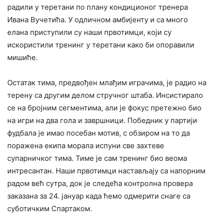
радили у теретани по плану кондиционог тренера
Ивана Вучетића. У одличном амбијенту и са много
елана приступили су наши првотимци, који су
искористили тренинг у теретани како би опоравили
мишиће.
Остатак тима, предвођен млађим играчима, је радио на
терену са другим делом стручног штаба. Инсистирало
се на бројним сегментима, али је фокус претежно био
на игри на два гола и завршници. Победник у партији
фудбала је имао посебан мотив, с обзиром на то да
поражена екипа морала испуни све захтеве
супарничког тима. Тиме је сам тренинг био веома
интресантан. Наши првотимци настављају са напорним
радом већ сутра, док је следећа контролна провера
заказана за 24. јануар када ћемо одмерити снаге са
суботичким Спартаком.