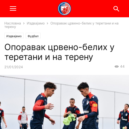
Насловна
Издвајамо
Опоравак црвено-белих у теретани и на
терену
Издвајамо
Фудбал
Опоравак црвено-белих у
теретани и на терену
44
21/01/2024