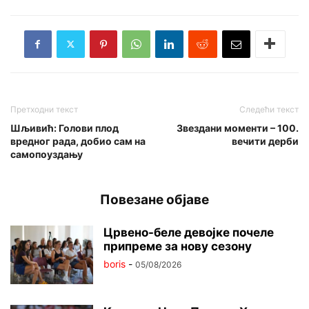
Претходни текст
Следећи текст
Шљивић: Голови плод
Звездани моменти – 100.
вредног рада, добио сам на
вечити дерби
самопоуздању
Повезане објаве
Црвено-беле девојке почеле
припреме за нову сезону
boris
-
05/08/2026