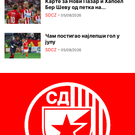
Карте за Нови Пазар и Хапоел
Бер Шеву од петка на...
SDCZ
-
05/08/2026
Чам постигао најлепши гол у
јулу
SDCZ
-
05/08/2026