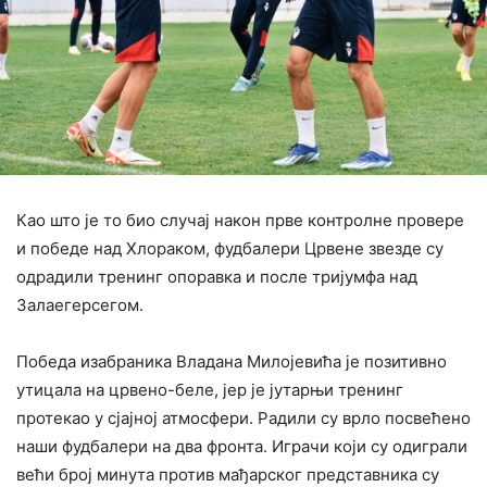
Као што је то био случај након прве контролне провере
и победе над Хлораком, фудбалери Црвене звезде су
одрадили тренинг опоравка и после тријумфа над
Залаегерсегом.
Победа изабраника Владана Милојевића је позитивно
утицала на црвено-беле, јер је јутарњи тренинг
протекао у сјајној атмосфери. Радили су врло посвећено
наши фудбалери на два фронта. Играчи који су одиграли
већи број минута против мађарског представника су