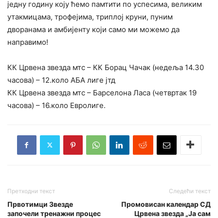
једну годину коју ћемо памтити по успесима, великим
утакмицама, трофејима, триплој круни, пуним
дворанама и амбијенту који само ми можемо да
направимо!
КК Црвена звезда мтс – КК Борац Чачак (недеља 14.30
часова) – 12.коло АБА лиге јтд
КК Црвена звезда мтс – Барселона Ласа (четвртак 19
часова) – 16.коло Евролиге.
Претходни текст
Следећи текст
Првотимци Звезде
Промовисан календар СД
започели тренажни процес
Црвена звезда „Ја сам