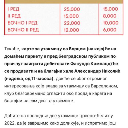
Такође,
карте за утакмицу са Борцем (на којој ће на
домаћем паркету и пред београдском публиком по
први пут заиграти дебитовати Факундо Кампацо) ће
се продавати и на благајни хале Александар Николић
(недеља, од 11 часова),
док ће се због огромног
интересовања које влада за утакмицу са Барселоном,
клуб благовремено огласити око продаје карата на
благајни на сам дан те утакмице.
Дођите на последње две утакмице црвено-белих у
2022, да је завршимо како доликује, и испратимо још