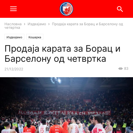
Насловна
Издвајамо
Продаја карата за Борац и Барселону од
четвртка
Издвајамо
Кошарка
Продаја карата за Борац и
Барселону од четвртка
83
21/12/2022