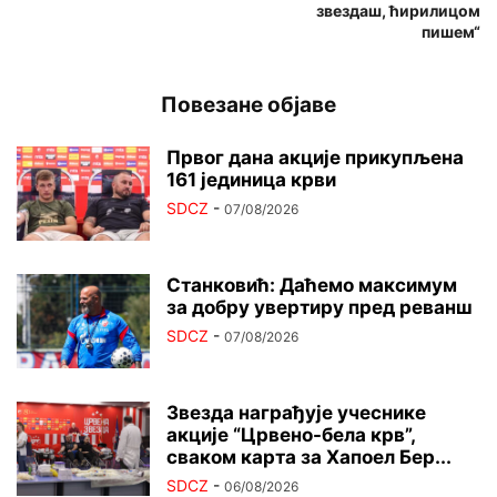
звездаш, ћирилицом
пишем“
Повезане објаве
Првог дана акције прикупљена
161 јединица крви
SDCZ
-
07/08/2026
Станковић: Даћемо максимум
за добру увертиру пред реванш
SDCZ
-
07/08/2026
Звезда награђује учеснике
акције “Црвено-бела крв”,
сваком карта за Хапоел Бер...
SDCZ
-
06/08/2026