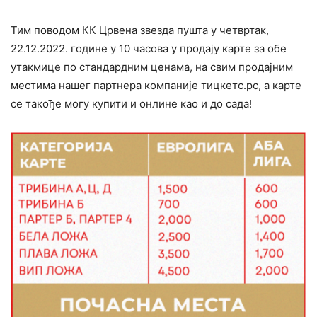
Тим поводом КК Црвена звезда пушта у четвртак,
22.12.2022. године у 10 часова у продају карте за обе
утакмице по стандардним ценама, на свим продајним
местима нашег партнера компаније тицкетс.рс, а карте
се такође могу купити и онлине као и до сада!