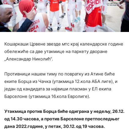
Кошаркаши Црвене звезде мтс крај календарске године
обележиће са две утакмице на паркету дворане
„Александар Николић“.
Противници нашем тиму по повратку из Атине биће
екипе Борца из Чачка (утакмица 12.кола АБА лиге), и
један од кандидата за највиши пласман у ЕЛ екипа
Барселоне (утакмица 16.кола Евролиге).
Утакмица против Борца биће одиграна у недељу, 26.12.
од 14.30 часова, а против Барселоне претпоследњег
дана 2022.године, у петак, 30.12. од 19 часова.