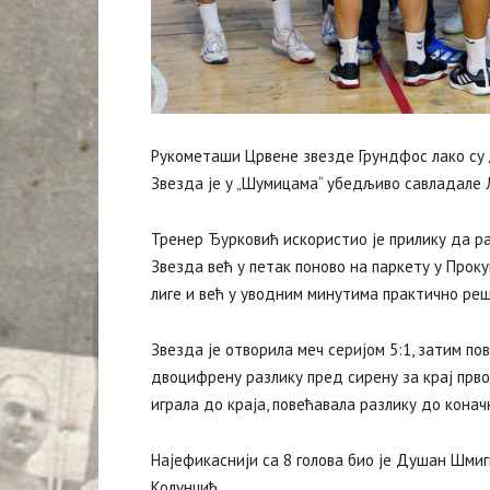
Рукометаши Црвене звезде Грундфос лако су „п
Звезда је у „Шумицама“ убедљиво савладале Л
Тренер Ђурковић искористио је прилику да ра
Звезда већ у петак поново на паркету у Проку
лиге и већ у уводним минутима практично реш
Звезда је отворила меч серијом 5:1, затим по
двоцифрену разлику пред сирену за крај првог
играла до краја, повећавала разлику до конач
Најефикаснији са 8 голова био је Душан Шмиги
Колунџић.