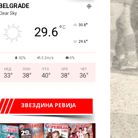
BELGRADE
Clear Sky
°
30.8
°
C
29.6
°
29.6
42%
3.2m/s
0%
НЕД
ПОН
УТО
СРЕ
ЧЕТ
33
°
38
°
40
°
38
°
36
°
ЗВЕЗДИНА РЕВИЈА