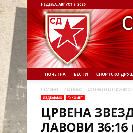
НЕДЕЉА, АВГУСТ 9, 2026
ПОЧЕТНА
ВЕСТИ
СПОРТСКО ДРУ
Насловна
Издвајамо
Црвена звезда Грундфос –
ИЗДВАЈАМО
РУКОМЕТ
ЦРВЕНА ЗВЕЗ
ЛАВОВИ 36:16 (