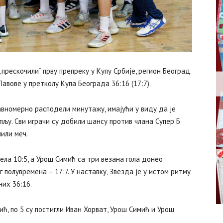
рескочили“ прву препреку у Купу Србије, регион Београд.
авове у претколу Купа Београда 36:16 (17:7).
вномерно расподели минутажу, имајући у виду да је
пљу. Сви играчи су добили шансу против члана Супер Б
или меч.
вела 10:5, а Урош Симић са три везана гола донео
 полувремена – 17:7. У наставку, Звезда је у истом ритму
них 36:16.
ћ, по 5 су постигли Иван Хорват, Урош Симић и Урош