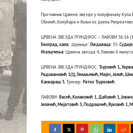
Противник Црвене звезде у полуфиналу Купа 
Обилић, Колубара и бољи из дуела Рекреативо
ЦРВЕНА ЗВЕЗДА ГРУНДФОС – ЛАВОВИ 36:16 (1
Београд, хала
: „Шумице“.
Гледалаца
: 55.
Судије
Искључења
: Црвена звезда 4, Лавови 6 минут
ЦРВЕНА ЗВЕЗДА ГРУНДФОС:
Ђуровић 1, Хорват
Радовановић 1(1), Гемаљевић, Мајес, Јелић, Шми
Канкараш 3.
Тренер:
Ратко Ђурковић
ЛАВОВИ:
Васић, Колаковић 1, Дабовић 1, Јован
Јелачић, Мијатовић 3, Подрашчић, Вуковић 1, 