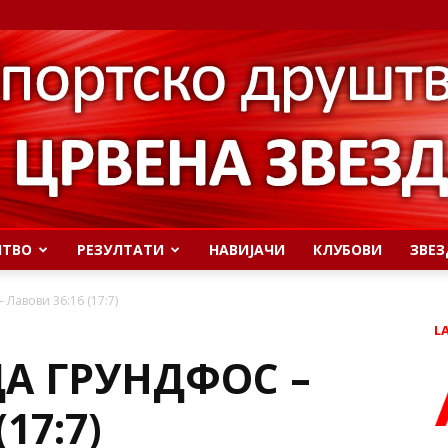
ШТВО
РЕЗУЛТАТИ
НАВИЈАЧИ
КЛУБОВИ
ЗВЕЗ
 Лавови 36:16 (17:7)
L
ДА ГРУНДФОС –
17:7)