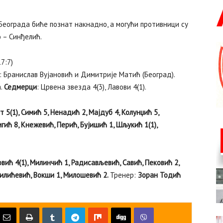
Београда биће познат накнадно, а могући противници су
 – Синђелић.
7:7)
: Бранислав Вујановић и Димитрије Матић (Београд).
а.
Седмерци
: Црвена звезда 4(3), Лавови 4(1).
 5(1), Симић 5, Ненадић 2, Мајдуб 4, Колунџић 5,
гић 8, Кнежевић, Перић, Бујишић 1, Шљукић 1(1),
овић 4(1), Милинчић 1, Радисављевић, Савић, Пековић 2,
Милићевић, Вокши 1, Милошевић 2.
Тренер:
Зоран Тодић