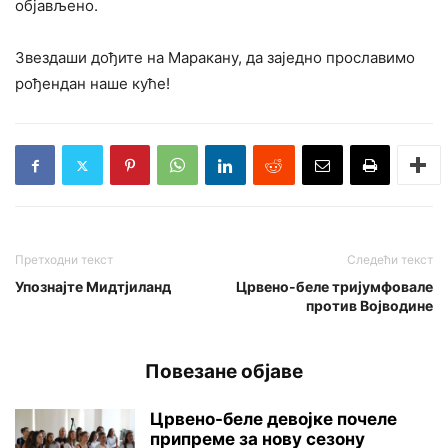
објављено.
Звездаши дођите на Маракану, да заједно прославимо
рођендан наше куће!
Претходни текст
Следећи текст
Упознајте Мидтјиланд
Црвено-беле тријумфовале
против Војводине
Повезане објаве
Црвено-беле девојке почеле
припреме за нову сезону