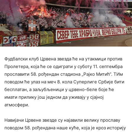
Фудбалски клуб Црвена звезда ће на утакмици против
Пролетера, која ће се одиграти у суботу 11. септембра
прославити 58. рођендан стадиона „Рајко Митић“. ТИм
поводом ће улаз на меч 8. кола Суперлиге Србије бити
бесплатан, а заљубљеници у црвено-беле боје ће
имати прилику још једном да уживају у сјајној
атмосфери.
Навијачи Црвене звезде су најавили велику прославу
поводом 58. рођендана наше куће, која је кроз историју