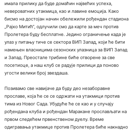
имала прилику да буде домаћин највећих успеха,
невероватних утакмица, као и лавине емоција. Како
бисмо на достојан начин обележили рођендан стадиона
„Рајко Митић“, одлучили смо да карте за меч против
Пролетера буду бесплатне. Једино ограничење када је
улаз у питању тиче се сектора ВИП Запад, који ће бити
намењен власницима сезонских улазница за ВИП Запад
и Запад. Преостале трибине биће отворене за све
посетиоце, а наш клуб се радује прилици да поново
угости велики број звездаша.
Позивамо све навијаче да буду део незаборавне
прославе, која ће се се одржати на утакмици против
тима из Новог Сада. Убудуће ће се као и у случају
рођендана клуба и рођендан Маракане прослављати на
првом следећем првенственом дуелу. Време
одигравања утакмице против Пролетера биће накнадно