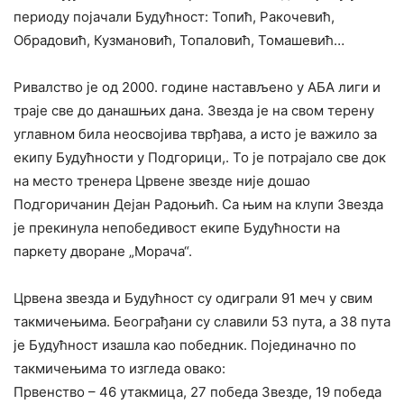
периоду појачали Будућност: Топић, Ракочевић,
Обрадовић, Кузмановић, Топаловић, Томашевић…
Ривалство је од 2000. године настављено у АБА лиги и
траје све до данашњих дана. Звезда је на свом терену
углавном била неосвојива тврђава, а исто је важило за
екипу Будућности у Подгорици,. То је потрајало све док
на место тренера Црвене звезде није дошао
Подгоричанин Дејан Радоњић. Са њим на клупи Звезда
је прекинула непобедивост екипе Будућности на
паркету дворане „Морача“.
Црвена звезда и Будућност су одиграли 91 меч у свим
такмичењима. Београђани су славили 53 пута, а 38 пута
је Будућност изашла као победник. Појединачно по
такмичењима то изгледа овако:
Првенство – 46 утакмица, 27 победа Звезде, 19 победа