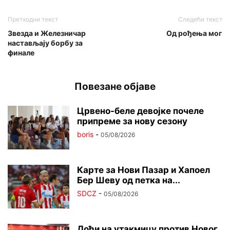
Претходни текст
Следећи текст
Звезда и Железничар
Од рођења мог
настављају борбу за
финале
Повезане објаве
Црвено-беле девојке почеле
припреме за нову сезону
boris
-
05/08/2026
Карте за Нови Пазар и Хапоел
Бер Шеву од петка на...
SDCZ
-
05/08/2026
Дођи на утакмицу против Новог