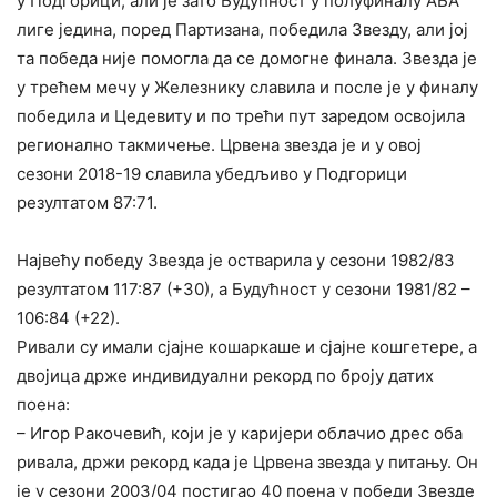
у Подгорици, али је зато Будућност у полуфиналу АБА
лиге једина, поред Партизана, победила Звезду, али јој
та победа није помогла да се домогне финала. Звезда је
у трећем мечу у Железнику славила и после је у финалу
победила и Цедевиту и по трећи пут заредом освојила
регионално такмичење. Црвена звезда је и у овој
сезони 2018-19 славила убедљиво у Подгорици
резултатом 87:71.
Највећу победу Звезда је остварила у сезони 1982/83
резултатом 117:87 (+30), а Будућност у сезони 1981/82 –
106:84 (+22).
Ривали су имали сјајне кошаркаше и сјајне кошгетере, а
двојица држе индивидуални рекорд по броју датих
поена:
– Игор Ракочевић, који је у каријери облачио дрес оба
ривала, држи рекорд када је Црвена звезда у питању. Он
је у сезони 2003/04 постигао 40 поена у победи Звезде