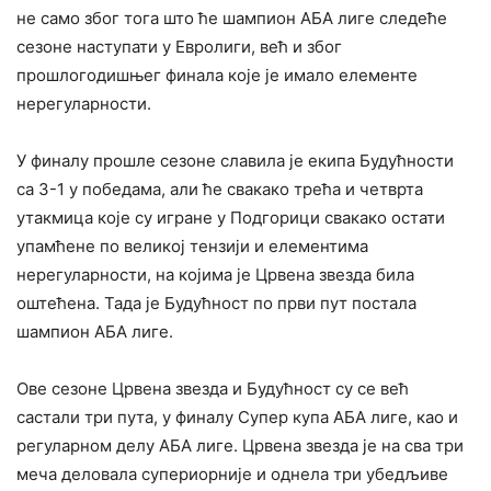
не само због тога што ће шампион АБА лиге следеће
сезоне наступати у Евролиги, већ и због
прошлогодишњег финала које је имало елементе
нерегуларности.
У финалу прошле сезоне славила је екипа Будућности
са 3-1 у победама, али ће свакако трећа и четврта
утакмица које су игране у Подгорици свакако остати
упамћене по великој тензији и елементима
нерегуларности, на којима је Црвена звезда била
оштећена. Тада је Будућност по први пут постала
шампион АБА лиге.
Ове сезоне Црвена звезда и Будућност су се већ
састали три пута, у финалу Супер купа АБА лиге, као и
регуларном делу АБА лиге. Црвена звезда је на сва три
меча деловала супериорније и однела три убедљиве