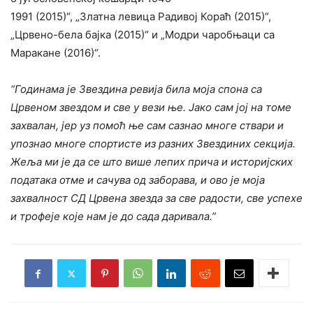
1991 (2015)“, „Златна левица Радивој Кораћ (2015)“,
„Црвено-бела бајка (2015)“ и „Модри чаробњаци са
Маракане (2016)“.
“Годинама је Звездина ревија била моја спона са
Црвеном звездом и све у вези ње. Јако сам јој на томе
захвалан, јер уз помоћ ње сам сазнао многе ствари и
упознао многе спортисте из разних Звездиних секција.
Жеља ми је да се што више лепих прича и историјских
података отме и сачува од заборава, и ово је моја
захвалност СД Црвена звезда за све радости, све успехе
и трофеје које нам је до сада даривала.”