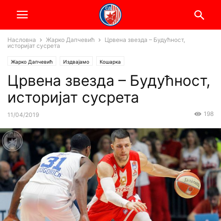
Насловна
Жарко Дапчевић
Црвена звезда – Будућност,
историјат сусрета
Жарко Дапчевић
Издвајамо
Кошарка
Црвена звезда – Будућност,
историјат сусрета
198
11/04/2019