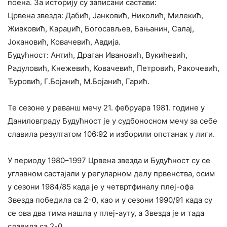
поена. За историју су записани састави:
Црвена звезда: Дабић, Јанковић, Николић, Милекић,
Живковић, Караџић, Богосављев, Бањанин, Салај,
Јокановић, Ковачевић, Авдија.
Будућност: Антић, Драган Ивановић, Вукићевић,
Радуловић, Кнежевић, Ковачевић, Петровић, Ракочевић,
Ђуровић, Г.Бојанић, М.Бојанић, Гарић.
Те сезоне у реванш мечу 21. фебруара 1981. године у
Даниловграду Будућност је у судбоносном мечу за себе
славила резултатом 106:92 и изборили опстанак у лиги.
У периоду 1980–1997 Црвена звезда и Будућност су се
углавном састајали у регуларном делу првенства, осим
у сезони 1984/85 када је у четвртфиналу плеј-офа
Звезда победила са 2-0, као и у сезони 1990/91 када су
се ова два тима нашла у плеј-ауту, а Звезда је и тада
славила са 2-0.