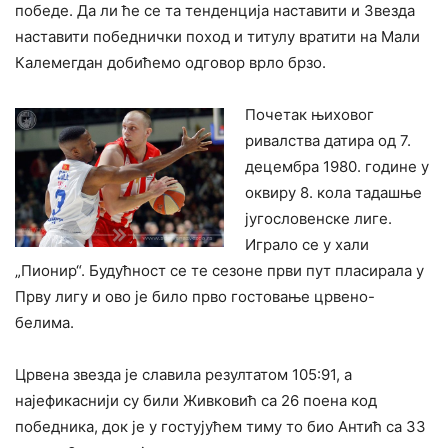
победе. Да ли ће се та тенденција наставити и Звезда
наставити победнички поход и титулу вратити на Мали
Калемегдан добићемо одговор врло брзо.
Почетак њиховог
ривалства датира од 7.
децембра 1980. године у
оквиру 8. кола тадашње
југословенске лиге.
Играло се у хали
„Пионир“. Будућност се те сезоне први пут пласирала у
Прву лигу и ово је било прво гостовање црвено-
белима.
Црвена звезда је славила резултатом 105:91, а
најефикаснији су били Живковић са 26 поена код
победника, док је у гостујућем тиму то био Антић са 33