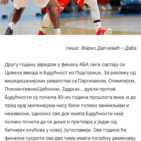
пише: Жарко Дапчевић – Даба
Другу годину заредом у финалу АБА лиге састају се
Црвена звезда и Будућност из Подгорице. За разлику од
вишедеценијских ривалства са Партизаном, Олимпијом,
Локомотивом/Цибоном, Задром… дуели против
Будућности су почели 80-их година прошлога века, и до
пред крај миленијума нису били толико занимљиви и
неизвесни, односно све док екипа Будућности није
полако почела да се диже и претвара у један од
битнијих клубова у новој Југославији. Ове године ће
финални сусрети ова два тима имати посебну димензију