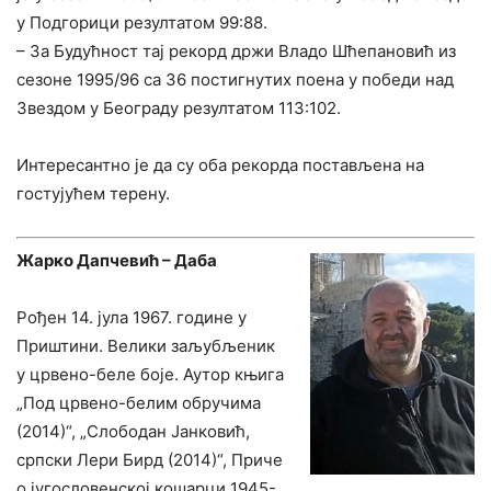
у Подгорици резултатом 99:88.
– За Будућност тај рекорд држи Владо Шћепановић из
сезоне 1995/96 са 36 постигнутих поена у победи над
Звездом у Београду резултатом 113:102.
Интересантно је да су оба рекорда постављена на
гостујућем терену.
Жарко Дапчевић – Даба
Рођен 14. јула 1967. године у
Приштини. Велики заљубљеник
у црвено-беле боје. Аутор књига
„Под црвено-белим обручима
(2014)“, „Слободан Јанковић,
српски Лери Бирд (2014)“, Приче
о југословенској кошарци 1945-