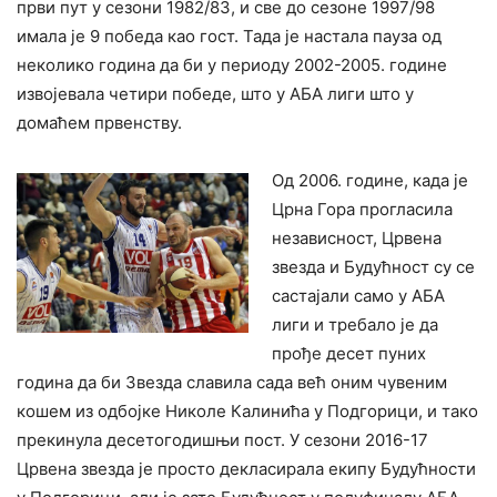
први пут у сезони 1982/83, и све до сезоне 1997/98
имала је 9 победа као гост. Тада је настала пауза од
неколико година да би у периоду 2002-2005. године
извојевала четири победе, што у АБА лиги што у
домаћем првенству.
Од 2006. године, када је
Црна Гора прогласила
независност, Црвена
звезда и Будућност су се
састајали само у АБА
лиги и требало је да
прође десет пуних
година да би Звезда славила сада већ оним чувеним
кошем из одбојке Николе Калинића у Подгорици, и тако
прекинула десетогодишњи пост. У сезони 2016-17
Црвена звезда је просто декласирала екипу Будућности