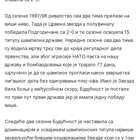
Од сезоне 1997/98 ривалство ова два тима прелази на
виши ниво. Тада је Црвена звезда у полуфиналу
победила Подгоричане са 2-0 и те сезоне освојила 15.
титулу шампиона државе. Наредне сезоне ова два тима
су водила мртву трку све до краја регуларног дела
првенства, али због агресије НАТО пакта на нашу
државу и бомбардовања које је трајало 77 дана,
одлучено је да се шампион прогласи након завршетка
лигашког дела без одигравања плеј-офа. Иако је Звезда
била боља у међусобном скору, Будућност је постала
по први пут првак државе јер је имала једну победу
више.
Следеће две сезоне Будућност је наставила са
доминацијом и освајањем шампионских титула највише
захваљујући бившим кошаркашима Звезде који су у том