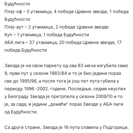
Будућности
Плеј-оф – 5 утакмица, 4 победе Црвене звезде, 1 победа
Будућности
Плеј-аут – 2 утакмице, 2 победе Црвене звезде
Куп – 1 утакмица, 1 победа Будућности
АБА лига – 37 утакмица, 20 победа Црвене звезде, 17
победа Будућности
Звезда је на свом паркету од ова 83 меча изгубила само
9, први пут у сезони 1983/84 и то је био једини пораз
све до 1995/96, а после тога је још пет пута губила у
периоду 1996 -2002. године. Последњи, седми неуспех
у Београду Звезда је претрпела у сезони 2009/10 и то
је, за сада, и једини „домаћи“ пораз Звезде у АБА лиги
од Будућности.
Са друге стране, Звезда је 16 пута славила у Подгорици,