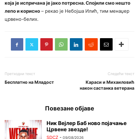
која је испричана је јако потресна. Спојили смо нешто
лепо и корисно
– рекао је Небојша Илић, тим менаџер
црвено-белих.
Претходни текст
Следећи текст
Бесплатно на Младост
Караси и Михаиловић
након састанка ветерана
Повезане објаве
Ник Вејлер Баб ново појачање
Црвене звезде!
SDCZ
-
09/08/2026