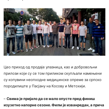
Цео приход од продаје улазница, као и добровољни
прилози који су се том приликом скупљали намењени
су копувини неопходне медицинске опреме за српско
породилиште у Пасјану на Косову и Метохији.
–
Свима је пријало да се мало опусте пред финиш
изузетно напорне сезоне. Филм је изванредан, а прича