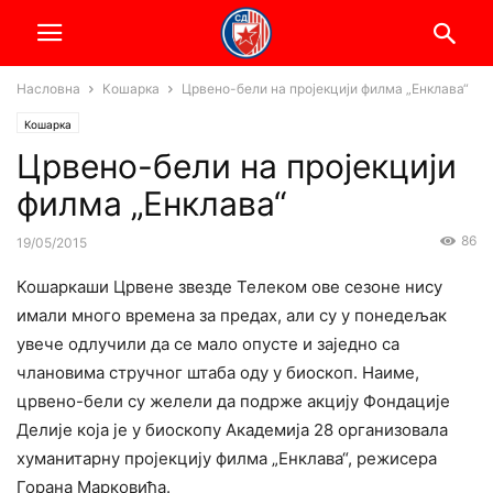
Насловна
Кошарка
Црвено-бели на пројекцији филма „Енклава“
Кошарка
Црвено-бели на пројекцији
филма „Енклава“
86
19/05/2015
Кошаркаши Црвене звезде Телеком ове сезоне нису
имали много времена за предах, али су у понедељак
увече одлучили да се мало опусте и заједно са
члановима стручног штаба оду у биоскоп. Наиме,
црвено-бели су желели да подрже акцију Фондације
Делије која је у биоскопу Академија 28 организовала
хуманитарну пројекцију филма „Енклава“, режисера
Горана Марковића.