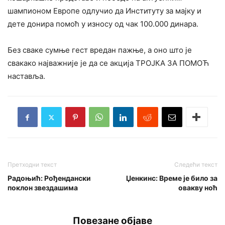
шампионом Европе одлучио да Институту за мајку и
дете донира помоћ у износу од чак 100.000 динара.
Без сваке сумње гест вредан пажње, а оно што је
свакако најважније је да се акција ТРОЈКА ЗА ПОМОЋ
наставља.
Претходни текст
Следећи текст
Радоњић: Рођендански
Џенкинс: Време је било за
поклон звездашима
овакву ноћ
Повезане објаве