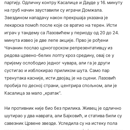
партију. Одличну контру Касалице и Дауде у 16. минуту
на груб начин зауставили су играчи Домжала.
Звездином нападачу након прекршаја указана је
лекарска помоћ после које се вратио на терен. Исти
играч у тандему са Лазовићем у периоду од 20 до 24.
минута извео је две лепе акције. Прво је рођени
Чачанин послао црногорском репрезентативцу из
редова црвено-белих лопту кроз средину, овај се у
пријему ослободио једног чувара, али га је други
сустигао и изблокирао приликом шута. Само пар
тренутака касније, исти двојац је на сцени. Лазовић
пробија по десној страни, центрира спољном, али је
Касалица за мало „кратак“.
Ни противник није био без прилика. Живец је одлично
шутирао у два наврата, али Бајковић, и статива били су
савезник Црвене звезде. Уследила су на истеку пола