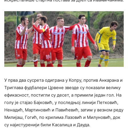
У прва два сусрета одиграна у Копру, против Анкарана и
Триглава фудбалери Црвене звезде су показали велику
ефикасност, постигли су десет, а примили један гол. На
голу је стајао Бајковић, у последњој линији Петковић,
Ненадић, Мартиновић и Павићевић, затим у везном реду
Милијаш, Гогић, по крилима Лазовић и Милуновић, док
су најистуренији били Касалица и Дауда.