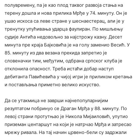
полувремену, па је као плод таквог развоја стања на
терену дошла и нова прилика Мрђе у 74. минуту. Он је
ушао искоса са леве стране у шеснаестерац, али је у
тренутку упућивања ударца фаулиран. По мишљењу
судије Антића недовољно за најстрожу казну. Десет
минута пре краја Бајковића је на голу заменио Весић. У
85. минуту из два везана прекида запретио је
словеначки тим, међутим, одбрана српског клуба је
отклонила опасност. Треба истаћи добар наступ
дебитанта Павићевића у чијој игри је приликом кретања
и постављања приметно велико искуство.
Да се утакмица не заврши најнепопуларнијим
резултатом побринуо се Драган Мрђа у 88. минуту. По
левој страни протутњао је Никола Мијаиловић, упутио
приземан центаршут на који је натрчао Мрђа и затресао
мрежу ривала. На тај начин црвено-бели су задржали