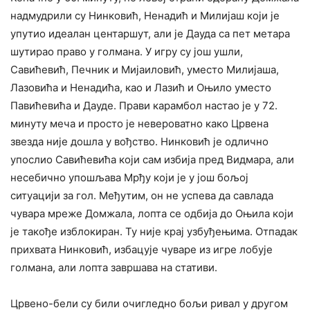
надмудрили су Нинковић, Ненадић и Милијаш који је
упутио идеалан центаршут, али је Дауда са пет метара
шутирао право у голмана. У игру су још ушли,
Савићевић, Печник и Мијаиловић, уместо Милијаша,
Лазовића и Ненадића, као и Лазић и Оњило уместо
Павићевића и Дауде. Прави карамбол настао је у 72.
минуту меча и просто је невероватно како Црвена
звезда није дошла у вођство. Нинковић је одлично
упослио Савићевића који сам избија пред Видмара, али
несебично упошљава Мрђу који је у још бољој
ситуацији за гол. Међутим, он не успева да савлада
чувара мреже Домжала, лопта се одбија до Оњила који
је такође изблокиран. Ту није крај узбуђењима. Отпадак
прихвата Нинковић, избацује чуваре из игре лобује
голмана, али лопта завршава на стативи.
Црвено-бели су били очигледно бољи ривал у другом