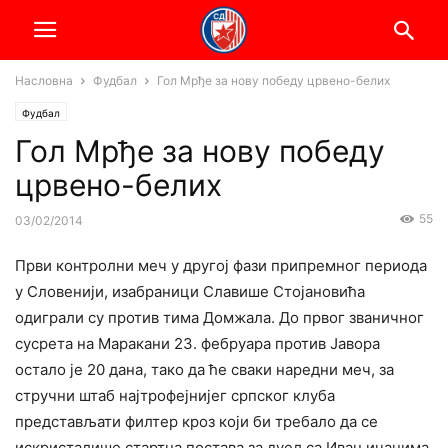
Насловна
Фудбал
Гол Мрђе за нову победу црвено-белих
Фудбал
Гол Мрђе за нову победу
црвено-белих
55
03/02/2014
Први контролни меч у другој фази припремног периода
у Словенији, изабраници Славише Стојановића
одиграли су против тима Домжала. До првог званичног
сусрета на Маракани 23. фебруара против Јавора
остало је 20 дана, тако да ће сваки наредни меч, за
стручни штаб најтрофејнијег српског клуба
представљати филтер кроз који би требало да се
искристалише стартна постава за дуел са Ивањичанима.