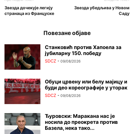
Звезда дочекује легију
Звезда убедљива у Новом
странаца из Француске
Саду
Повезане објаве
Станковић против Хапоела за
јубиларну 150. победу
SDCZ
-
09/08/2026
Обуци црвену или белу мајицу и
буди део кореографије у уторак
SDCZ
-
09/08/2026
Ђуровски: Маракана нас је
носила до преокрета против
Базела, нека тако...