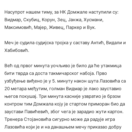
Насупрот нашем тиму, за НК Домжале наступили су:
Видмар, Скубиц, Корун, Зец, Јанжа, Хусмани,
Максимовић, Мајер, Живец, Паркер и Вук.
Меч је судила судијска тројка у саставу Антић, Видали и
Хабибовић.
Већ од првог минута уочљиво је било да ће утакмица
бити тврда са доста такмичарског набоја. Прво
узбуђење виђено је у 5. минуту након шута Лазовића са
20 метара међутим, голман Видмар је лако зауставио
његов покушај. Три минута касније узвратио је брзом
контром тим Домжала коју је стартом приморан био да
заустави Павићевић, због чега је зарадио жути картон.
Тренера Стојановића сигурно може да радује игра
Лазовића који је и на данашњем мечу приказао добру