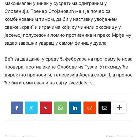
максималан учинак у сусретима одиграним у
Словенији. Тренер Стојановић меч је почео са
комбинованим тимом, да би у наставку увођењем
свеже „крви“ и играчима који су чинили окосницу у
јесењој полусезони ломио противника и преко Мрђе му
задао завршни ударац у самом финишу дуела.
Већ за два дана, у среду 5. фебруара на програму је нова
провера, против екипе Слободе из Тузле. Утакмицу ће
директно преносити, телевизија Аренa спорт 1, а пренос
ће бити емитован и на сајту zvezdatv.rs.
Претходни текст
Следећи текст