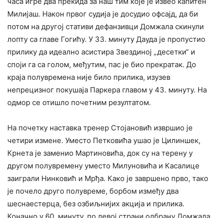
часа игре два прекида за наш тим које је извео капитен
Милијаш. Након првог судија је досудио офсајд, да би
потом на другој стативи дефанзивци Домжала скинули
лопту са главе Гогићу. У 33. минуту Дауда је пропустио
прилику да идеално асистира Звездиној „десетки“ и
споји га са голом, међутим, пас је био прекратак. До
краја полувремена није било прилика, изузев
непрецизног покушаја Паркера главом у 43. минуту. На
одмор се отишло почетним резултатом.
На почетку наставка тренер Стојановић извршио је
четири измене. Уместо Петковића ушао је Цилиншек,
Крнета је заменио Мартиновића, док су на терену у
другом полувремену уместо Милуновића и Касалице
заиграли Нинковић и Мрђа. Како је завршено прво, тако
је почело друго полувреме, борбом између два
шеснаестерца, без озбиљнијих акција и прилика.
Коначно у 60. минуту, по левој страни одбрану Домжала