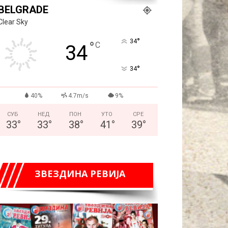
BELGRADE
Clear Sky
°
34
°
C
34
°
34
40%
4.7m/s
9%
СУБ
НЕД
ПОН
УТО
СРЕ
33
°
33
°
38
°
41
°
39
°
ЗВЕЗДИНА РЕВИЈА