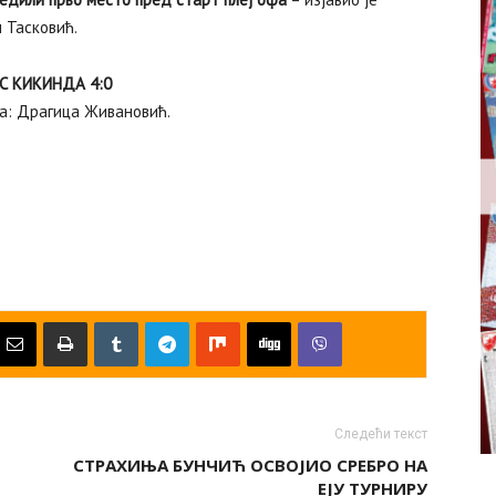
 Тасковић.
С КИКИНДА 4:0
ија: Драгица Живановић.
Следећи текст
СТРАХИЊА БУНЧИЋ ОСВОЈИО СРЕБРО НА
ЕЈУ ТУРНИРУ