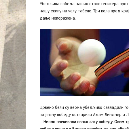
Убедљива победа наших стонотенисера против
нашу екипу на челу табеле. Три кола пред кра
даље непоражена.
Црвено бели су веома убедљиво савладали гос
по једну победу остварили Адам Линднер и Л
–
Нисмо очекивали овако лаку победу. Овим 
победе више од Баната верујем да смо обезб