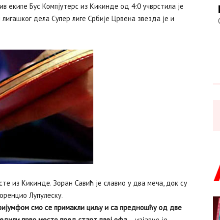
 екипе Бус Компјутерс из Кикинде од 4:0 учврстила је
ј лигашког дела Супер лиге Србије Црвена звезда је и
те из Кикинде. Зоран Савић је славио у два меча, док су
оренцио Лупулеску.
тријумфом смо се примакли циљу и са предношћу од две
едили прво место пред старт плеј офа
– изјавио је