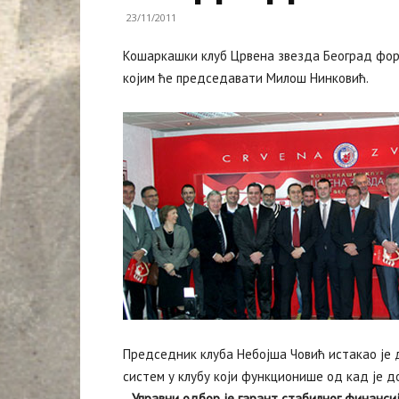
23/11/2011
Кошаркашки клуб Црвена звезда Београд форм
којим ће председавати Милош Нинковић.
Председник клуба Небојша Човић истакао је 
систем у клубу који функционише од кад је 
–
Управни одбор је гарант стабилног финанси