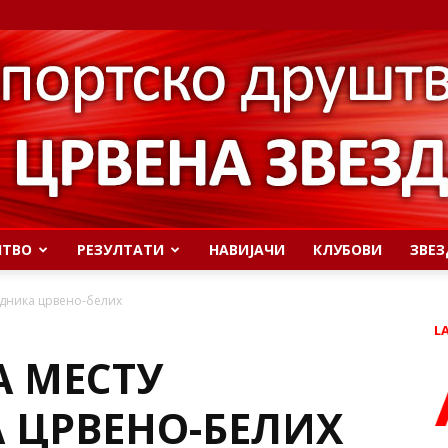
ШТВО
РЕЗУЛТАТИ
НАВИЈАЧИ
КЛУБОВИ
ЗВЕЗ
едника црвено-белих
L
 МЕСТУ
 ЦРВЕНО-БЕЛИХ