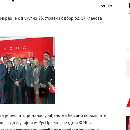
109
ирао је од укупно 23, Управни одбор од 17 чланова
да је оно што је данас урађено да ће само побољшати
дошло до фузије између Црвене звезде и ФМП-а.
јског функционисања клуба уз развој и одржавање