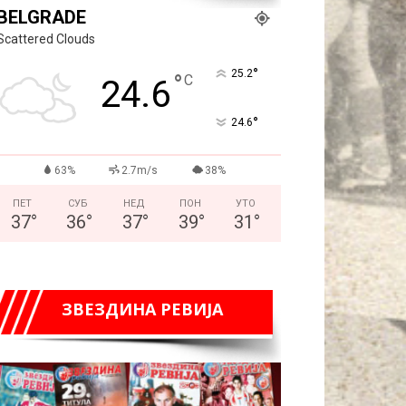
BELGRADE
Scattered Clouds
°
25.2
°
C
24.6
°
24.6
63%
2.7m/s
38%
ПЕТ
СУБ
НЕД
ПОН
УТО
37
°
36
°
37
°
39
°
31
°
ЗВЕЗДИНА РЕВИЈА