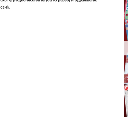
Човић.