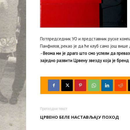
Потпредседник УО и представник руске компан
Панфилов, рекао је да ће клуб само још виш
–
Веома ми је драго што смо успели да прева
заједно развити Црвену звезду која је бренд
Претходни текст
ЦРВЕНО БЕЛЕ НАСТАВЉАЈУ ПОХОД