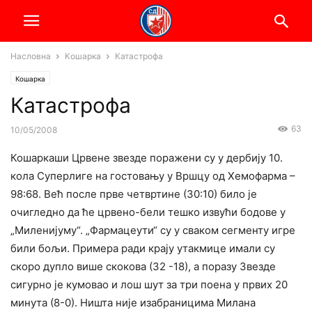
Насловна
Кошарка
Катастрофа
Кошарка
Катастрофа
63
10/05/2008
Кошаркаши Црвене звезде поражени су у дербију 10.
кола Суперлиге на гостовању у Вршцу од Хемофарма –
98:68. Већ после прве четвртине (30:10) било је
очигледно да ће црвено-бели тешко извући бодове у
„Миленијуму“. „Фармацеути“ су у сваком сегменту игре
били бољи. Примера ради крају утакмице имали су
скоро дупло више скокова (32 -18), а поразу Звезде
сигурно је кумовао и лош шут за три поена у првих 20
минута (8-0). Ништа није изабраницима Милана