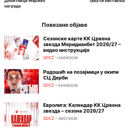
Добитници Мајских
Трка се наставља
награда
Повезане објаве
Сезонске карте КК Црвена
звезда Меридианбет 2026/27 –
видео инструкције
SDCZ
-
04/08/2026
Радошић на позајмици у екипи
СЦ Дерби
SDCZ
-
04/08/2026
Евролига: Календар КК Црвена
звезда – сезона 2026/27
SDCZ
-
29/07/2026