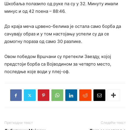
Шкобаља полазило од руке па су у 32. Минуту имали
минус и од 42 поена – 88:46.
До краја меча црвено-белима је остала само борба да
сачувају образ и у том настојању успели су да се
домогну пораза од само 30 разлике.
Овом победом Вршчани су претекли Звезду, којој
предстоји борба са Војводином за четврто место,
последње које води у плеј-оф.
Претходни текст
Следећи текст