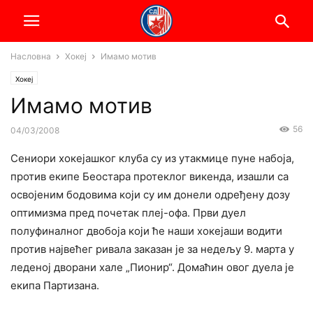
Насловна
Хокеј
Имамо мотив
Хокеј
Имамо мотив
56
04/03/2008
Сениори хокејашког клуба су из утакмице пуне набоја,
против екипе Беостара протеклог викенда, изашли са
освојеним бодовима који су им донели одређену дозу
оптимизма пред почетак плеј-офа. Први дуел
полуфиналног двобоја који ће наши хокејаши водити
против највећег ривала заказан је за недељу 9. марта у
леденој дворани хале „Пионир“. Домаћин овог дуела је
екипа Партизана.