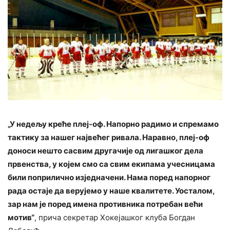
„У недељу креће плеј-оф. Напорно радимо и спремамо
тактику за нашег највећег ривала. Наравно, плеј-оф
доноси нешто сасвим другачије од лигашког дела
првенства, у којем смо са свим екипама учесницама
били поприлично изједначени. Нама поред напорног
рада остаје да верујемо у наше квалитете. Уосталом,
зар нам је поред имена противника потребан већи
мотив“
, прича секретар Хокејашког клуба Богдан