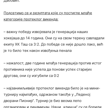
Дабовић.
Подсетимо се и резултата које су постигле млађе
категорије протеклог викенда:
– важну победу извојевала је генерација наших
хокејаша до 14 година. Они су на свом терену савладали
екипу ХК Таш са 3:2. До победе се није дошло лако, већ
је то било тек након извођења пенала
– нажалост, две године млађа генерација против истог
противника није успела да понови успех старијих
другова, они су изгубили са 0:2
– најзанимљивије протеклог викенда било је на мини-
турниру најмлађих, одржаном такође у „Леденој
дворани Пионир“. Турнир је био веома лепо
организован и динамичан. Наши „клинци“ су се борили,