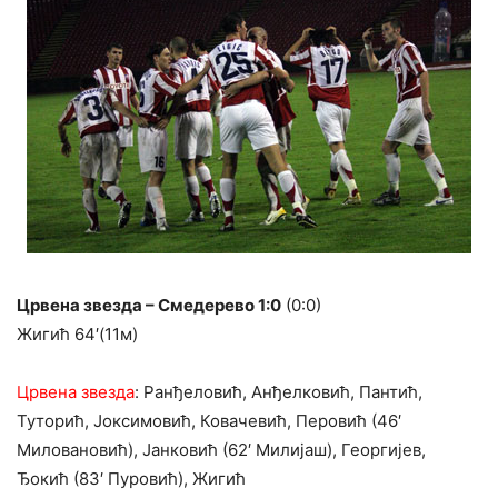
Црвена звезда – Смедерево 1:0
(0:0)
Жигић 64′(11м)
Црвена звезда
: Ранђеловић, Анђелковић, Пантић,
Туторић, Јоксимовић, Ковачевић, Перовић (46′
Миловановић), Јанковић (62′ Милијаш), Георгијев,
Ђокић (83′ Пуровић), Жигић