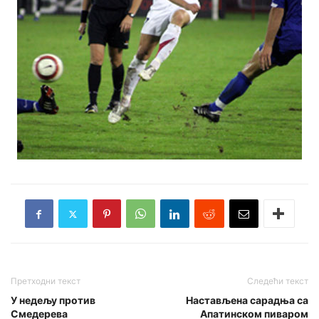
Претходни текст
Следећи текст
У недељу против
Настављена сарадња са
Смедерева
Апатинском пиваром