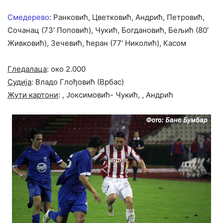
Смедерево
: Ранковић, Цветковић, Андрић, Петровић,
Сочанац (73′ Поповић), Чукић, Богдановић, Бељић (80′
Живковић), Зечевић, ћеран (77′ Николић), Касом
Гледалаца
: око 2.000
Судија
: Владо Глођовић (Врбас)
Жути картони
: , Јоксимовић- Чукић, , Андрић