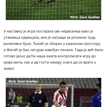
У наставку је игра постајала све нервознија како је
утакмица одмицала, али је награда за уложени труд
релативно брзо. Ђокић је оборен у казненом простору,
а Жигић је био сигуран извођач пенала. Тада је већ било
готово јасно да ће наша екипа контролисати игру до
краја меча, као и да гости немају снаге да се врате у
живот.