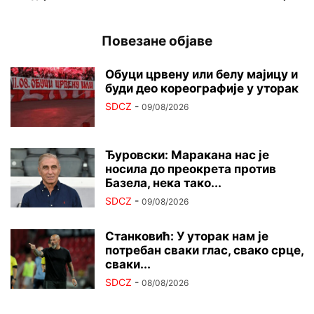
Повезане објаве
Обуци црвену или белу мајицу и
буди део кореографије у уторак
SDCZ
-
09/08/2026
Ђуровски: Маракана нас је
носила до преокрета против
Базела, нека тако...
SDCZ
-
09/08/2026
Станковић: У уторак нам је
потребан сваки глас, свако срце,
сваки...
SDCZ
-
08/08/2026