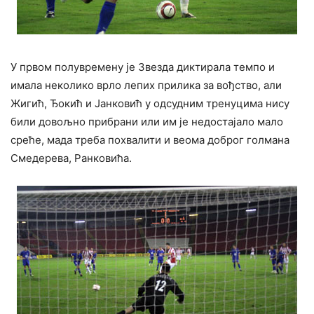
У првом полувремену је Звезда диктирала темпо и
имала неколико врло лепих прилика за вођство, али
Жигић, Ђокић и Јанковић у одсудним тренуцима нису
били довољно прибрани или им је недостајало мало
среће, мада треба похвалити и веома доброг голмана
Смедерева, Ранковића.