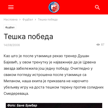
Насловна
Фудбал
Тешка победа
Фудбал
Тешка победа
87
14/08/2006
Као што је после утакмице рекао тренер Душан
Бајевић, у овом тренутку је најважније да је Црвена
звезда забележила још једну победу. Очигледно у
сваком погледу истрошена после утакмице са
Миланом, наша екипа је приказала не нарочито
убељиву игру на доста тешком терену против солидних
Смедереваца.