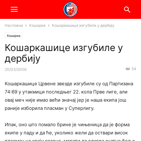
Насловна
Кошарка
Кошаркашице изгубиле у дербију
Кошарка
Кошаркашице изгубиле у
дербију
54
20/03/2006
Кошаркашице Црвене звезде изгубиле су од Партизана
74:69 у утакмици последњег 22. кола Прве лиге, али
овај меч није имао већи значај јер је наша екипа још
раније изборила пласман у Суперлигу.
Ипак, оно што помало брине је чињеница да је форма
екипе у паду и да ће, уколико жели да оствари висок
пласман на крају сезоне, морати да одигра знатно боље