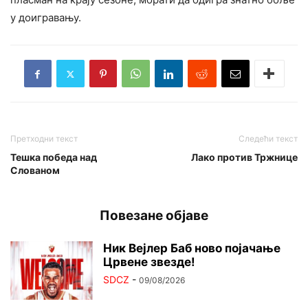
у доигравању.
Претходни текст
Следећи текст
Тешка победа над
Лако против Тржнице
Слованом
Повезане објаве
Ник Вејлер Баб ново појачање
Црвене звезде!
SDCZ
-
09/08/2026