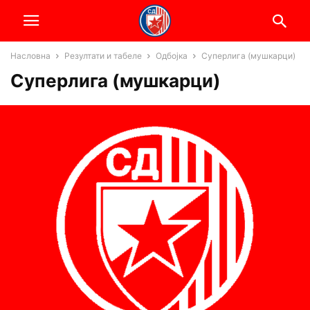
Насловна
Резултати и табеле
Одбојка
Суперлига (мушкарци)
Суперлига (мушкарци)