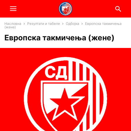
Насловна
Резултати и табеле
Одбојка
Европска такмичења
(жене)
Европска такмичења (жене)