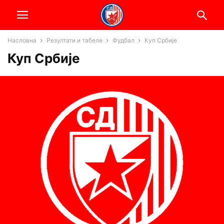
Насловна
Резултати и табеле
Фудбал
Куп Србије
Куп Србије