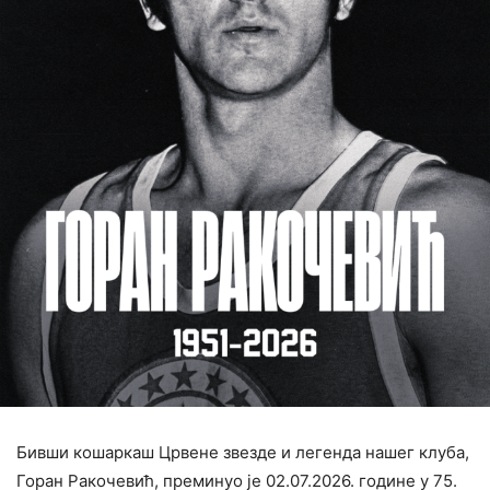
Бивши кошаркаш Црвене звезде и легенда нашег клуба,
Горан Ракочевић, преминуо је 02.07.2026. године у 75.