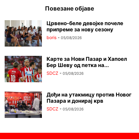
Повезане објаве
Црвено-беле девојке почеле
припреме за нову сезону
boris
-
05/08/2026
Карте за Нови Пазар и Хапоел
Бер Шеву од петка на...
SDCZ
-
05/08/2026
Дођи на утакмицу против Новог
Пазара и донирај крв
SDCZ
-
05/08/2026