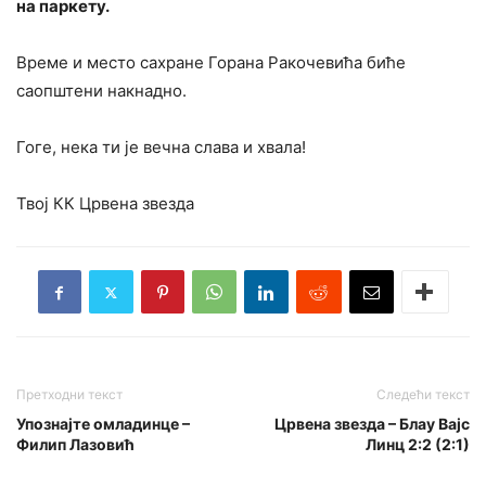
на паркету.
Време и место сахране Горана Ракочевића биће
саопштени накнадно.
Гогe, нека ти је вечна слава и хвала!
Твој КК Црвена звезда
Претходни текст
Следећи текст
Упознајте омладинце –
Црвена звезда – Блау Вајс
Филип Лазовић
Линц 2:2 (2:1)