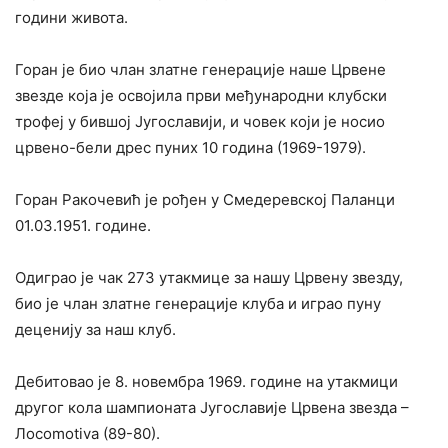
години живота.
Горан је био члан златне генерације наше Црвене
звезде која је освојила први међународни клубски
трофеј у бившој Југославији, и човек који је носио
црвено-бели дрес пуних 10 година (1969-1979).
Горан Ракочевић је рођен у Смедеревској Паланци
01.03.1951. године.
Одиграо је чак 273 утакмице за нашу Црвену звезду,
био је члан златне генерације клуба и играо пуну
деценију за наш клуб.
Дебитовао је 8. новембра 1969. године на утакмици
другог кола шампионата Југославије Црвена звезда –
Лocomotiva (89-80).