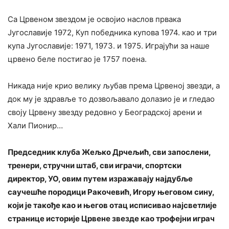
Са Црвеном звездом је освојио наслов првака
Југославије 1972, Куп победника купова 1974. као и три
купа Југославије: 1971, 1973. и 1975. Играјући за наше
црвено беле постигао је 1757 поена.
Никада није крио велику љубав према Црвеној звезди, а
док му је здравље то дозвољавало долазио је и гледао
своју Црвену звезду редовно у Београдској арени и
Хали Пионир…
Председник клуба Жељко Дрчељић, сви запослени,
тренери, стручни штаб, сви играчи, спортски
директор, УО, овим путем изражавају најдубље
саучешће породици Ракочевић, Игору његовом сину,
који је такође као и његов отац исписивао најсветлије
странице историје Црвене звезде као трофејни играч