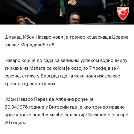
Шпанац Ибон Наваро нови је тренер кошаркаша Црвене
звезде Меридианбет!!!
Наваро који је до сада са великим успехом водио екипу
Уникахе из Малаге са којом је освојио 7 трофеја за 4
сезоне, стиже у Београд где га чека нови изазов као
тренера црвено-белих.
Ибон Наваро Перез де Албениз рођен је
30.04.1976.године у Виторији где је као тренер правио
прве кораке водећи млађе селекције Басконије још пре
20 година.