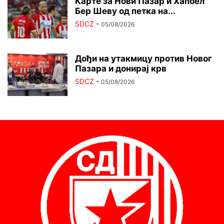
Карте за Нови Пазар и Хапоел
Бер Шеву од петка на...
SDCZ
-
05/08/2026
Дођи на утакмицу против Новог
Пазара и донирај крв
SDCZ
-
05/08/2026