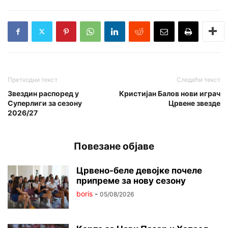
Претходни текст
Следећи текст
Звездин распоред у
Кристијан Балов нови играч
Суперлиги за сезону
Црвене звезде
2026/27
Повезане објаве
Црвено-беле девојке почеле
припреме за нову сезону
boris
-
05/08/2026