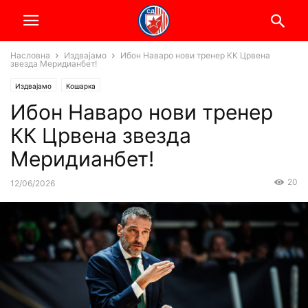
Насловна
Издвајамо
Ибон Наваро нови тренер КК Црвена
звезда Меридианбет!
Издвајамо
Кошарка
Ибон Наваро нови тренер
КК Црвена звезда
Меридианбет!
20
12/06/2026