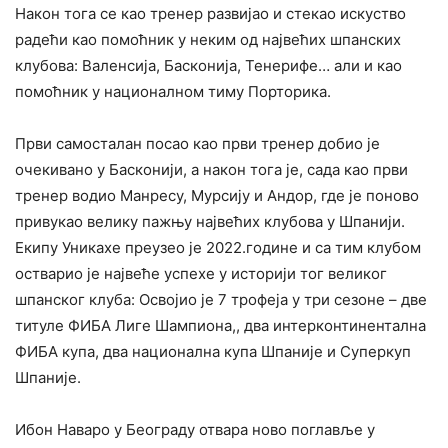
Након тога се као тренер развијао и стекао искуство
радећи као помоћник у неким од највећих шпанских
клубова: Валенсија, Басконија, Тенерифе… али и као
помоћник у националном тиму Порторика.
Први самосталан посао као први тренер добио је
очекивано у Басконији, а након тога је, сада као први
тренер водио Манресу, Мурсију и Андор, где је поново
привукао велику пажњу највећих клубова у Шпанији.
Екипу Уникахе преузео је 2022.године и са тим клубом
остварио је највеће успехе у историји тог великог
шпанског клуба: Освојио је 7 трофеја у три сезоне – две
титуле ФИБА Лиге Шампиона,, два интерконтинентална
ФИБА купа, два национална купа Шпаније и Суперкуп
Шпаније.
Ибон Наваро у Београду отвара ново поглавље у