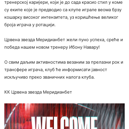
тренерској каријери, који је до сада красио стил у коме
су екипе које је предводио са клупе играле веома брзу
кошарку високог интензитета, уз коришћење великог
броја играча у ротацији.
Црвена звезда Меридианбет жели пуно успеха, среће и
победа нашем новом тренеру Ибону Навару!
О свим даљим активностима везаним за прелазни рок и
трансфере играча, клуб ће информисати јавност
искључиво преко званичних налога клуба.
КК Црвена звезда Меридианбет