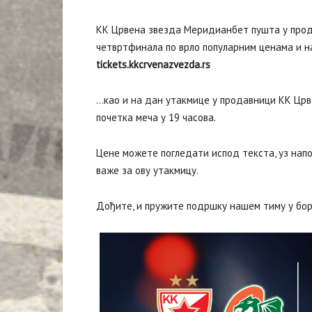
КК Црвена звезда Меридианбет пушта у прода
четвртфинала по врло популарним ценама и на
tickets.kkcrvenazvezda.rs
…као и на дан утакмице у продавници КК Црв
почетка меча у 19 часова.
Цене можете погледати испод текста, уз на
важе за ову утакмицу.
Дођите, и пружите подршку нашем тиму у бор