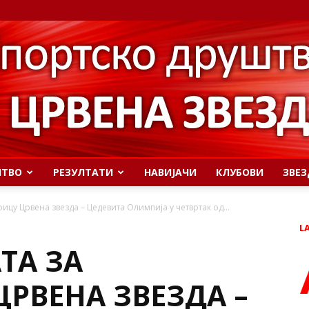
ШТВО
РЕЗУЛТАТИ
НАВИЈАЧИ
КЛУБОВИ
ЗВЕЗ
рицу Црвена звезда – Цедевита Олимпија у четвртак од...
L
ТА ЗА
РВЕНА ЗВЕЗДА –