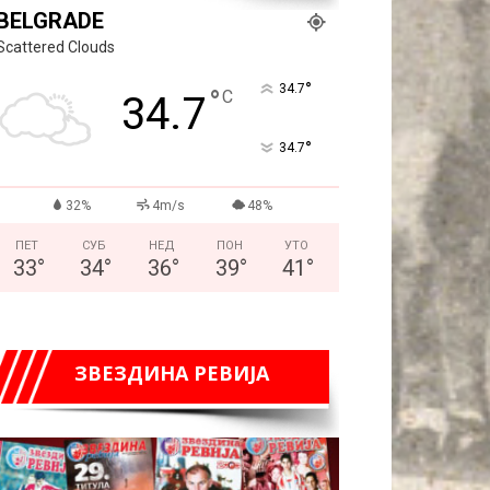
BELGRADE
Scattered Clouds
°
34.7
°
C
34.7
°
34.7
32%
4m/s
48%
ПЕТ
СУБ
НЕД
ПОН
УТО
33
°
34
°
36
°
39
°
41
°
ЗВЕЗДИНА РЕВИЈА