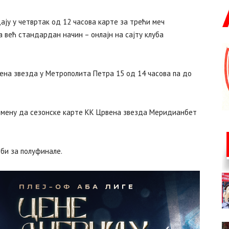
ју у четвртак од 12 часова карте за трећи меч
 већ стандардан начин – онлајн на сајту клуба
ена звезда у Метрополита Петра 15 од 14 часова па до
помену да сезонске карте КК Црвена звезда Меридианбет
би за полуфинале.