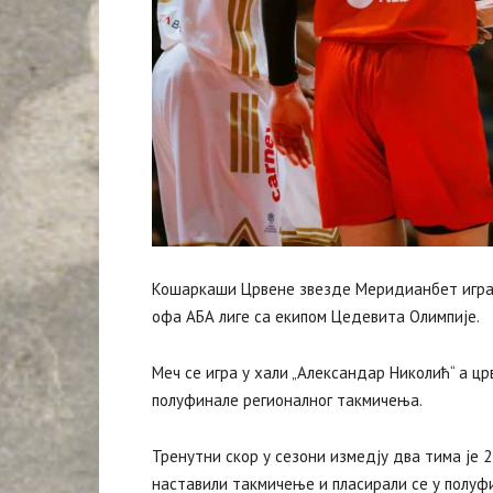
Кошаркаши Црвене звезде Меридианбет играју
офа АБА лиге са екипом Цедевита Олимпије.
Меч се игра у хали „Александар Николић“ а цр
полуфинале регионалног такмичења.
Тренутни скор у сезони измедју два тима је 
наставили такмичење и пласирали се у полуф