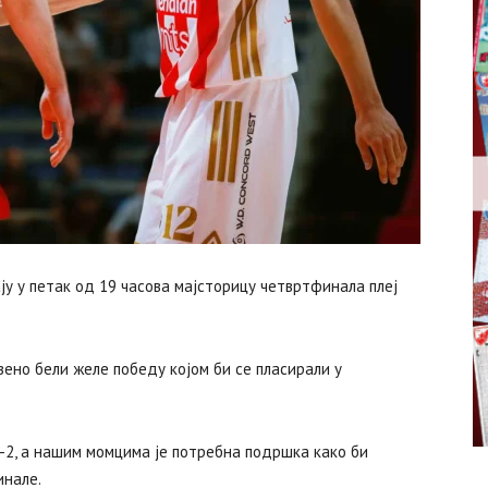
 у петак од 19 часова мајсторицу четвртфинала плеј
вено бели желе победу којом би се пласирали у
2-2, а нашим момцима је потребна подршка како би
инале.