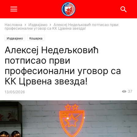
Насловна
Издвајамо
Алексеј Недељковић потписао први
професионални уговор са КК Црвена звезда!
Издвајамо
Кошарка
Алексеј Недељковић
потписао први
професионални уговор са
КК Црвена звезда!
37
13/05/2026