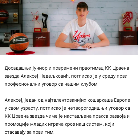
Досадашњи јуниор и повремени првотимац KK Црвена
звезда Алексеј Недељковић, потписао је у среду први
професионални уговор са нашим клубом!
Алексеј, један од најталентованијих кошаркаша Европе
у свом узрасту, потписао је четворогодишњи уговор са
KK Црвена звезда чиме је настављена пракса развоја и
промоције младих играча кроз наш систем, који
стасавају за први тим.