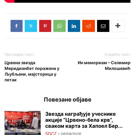
Претходни текст
Следећи текст
Црвена звезда
Ин мемориам – Селимир
Меридианбет поражена у
Милошевић
Љубљани, мајсторица у
петак
Повезане објаве
Звезда награђује учеснике
акције “Црвено-бела крв”,
сваком карта за Хапоел Бер...
SDCZ
-
06/08/2026