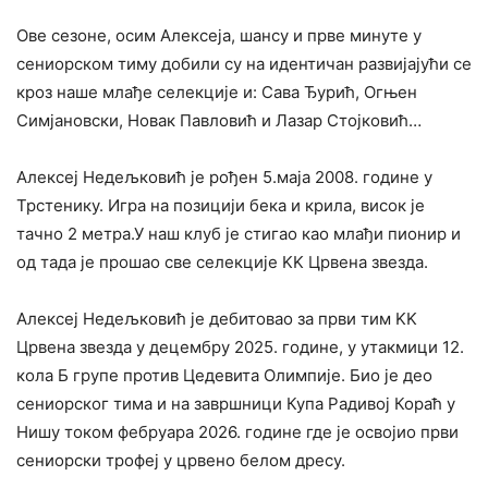
Ове сезоне, осим Алексеја, шансу и прве минуте у
сениорском тиму добили су на идентичан развијајући се
кроз наше млађе селекције и: Сава Ђурић, Огњен
Симјановски, Новак Павловић и Лазар Стојковић…
Алексеј Недељковић је рођен 5.маја 2008. године у
Трстенику. Игра на позицији бека и крила, висок је
тачно 2 метра.У наш клуб је стигао као млађи пионир и
од тада је прошао све селекције KK Црвена звезда.
Алексеј Недељковић је дебитовао за први тим KK
Црвена звезда у децембру 2025. године, у утакмици 12.
кола Б групе против Цедевита Олимпије. Био је део
сениорског тима и на завршници Купа Радивој Кораћ у
Нишу током фебруара 2026. године где је освојио први
сениорски трофеј у црвено белом дресу.