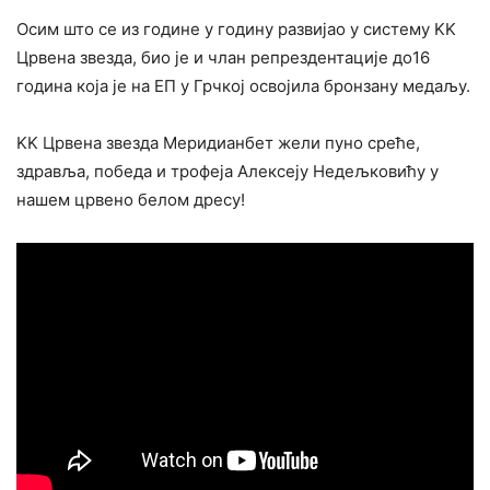
Осим што се из године у годину развијао у систему KK
Црвена звезда, био је и члан репрездентације до16
година која је на ЕП у Грчкој освојила бронзану медаљу.
KK Црвена звезда Меридианбет жели пуно среће,
здравља, победа и трофеја Алексеју Недељковићу у
нашем црвено белом дресу!