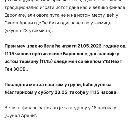
традиционално играти истог дана као и велико финале
Евролиге, али овога пута не и на истом месту, већ у
Сунел Арени где ће бити одигране све утакмице
(укупно 23 утакмице).
Први меч црвено бели ће играти 21.05.2026. године од
11.15 часова против екипе Барселоне, дан касније у
истом термину (11.15) следи меч са екипом У18 Нехт
Ген 3ССБ,.
Последњи меч за наш тим у групи, биће дуел са
Жалгирисом у суботу 23.05, такође у 11.15 часова.
Велико финале заказано је за недељу у 18 часова у
„Сунел Арени“.