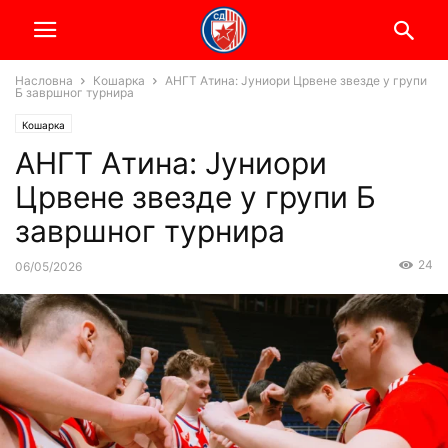
Насловна
Кошарка
АНГТ Атина: Јуниори Црвене звезде у групи
Б завршног турнира
Кошарка
АНГТ Атина: Јуниори
Црвене звезде у групи Б
завршног турнира
24
06/05/2026