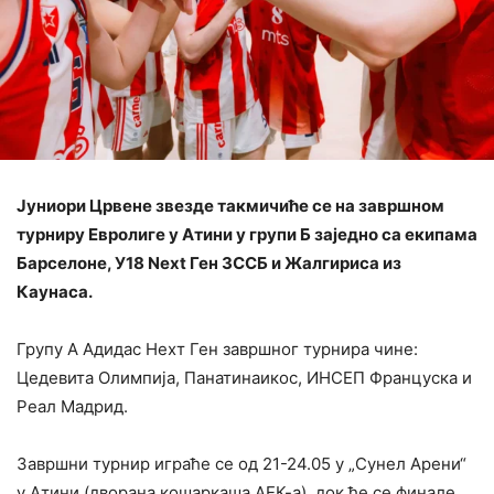
Јуниори Црвене звезде такмичиће се на завршном
турниру Евролиге у Атини у групи Б заједно са екипама
Барселоне, У18 Next Ген 3ССБ и Жалгириса из
Каунаса.
Групу А Адидас Нехт Ген завршног турнира чине:
Цедевита Олимпија, Панатинаикос, ИНСЕП Француска и
Реал Мадрид.
Завршни турнир играће се од 21-24.05 у „Сунел Арени“
у Атини (дворана кошаркаша АЕК-а), док ће се финале