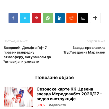
Претходни текст
Следећи текст
Бандовић: Делије и Гејт 7
Звезда прославила
праве изванредну
Ђурђевдан на Маракани
атмосферу, сигуран сам да
ће навијачи уживати
Повезане објаве
Сезонске карте КК Црвена
звезда Меридианбет 2026/27 –
видео инструкције
SDCZ
-
04/08/2026