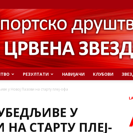
ШТВО
РЕЗУЛТАТИ
НАВИЈАЧИ
КЛУБОВИ
ЗВЕЗ
ве у Новој Пазови на старту плеј-офа
L
 УБЕДЉИВЕ У
 НА СТАРТУ ПЛЕЈ-