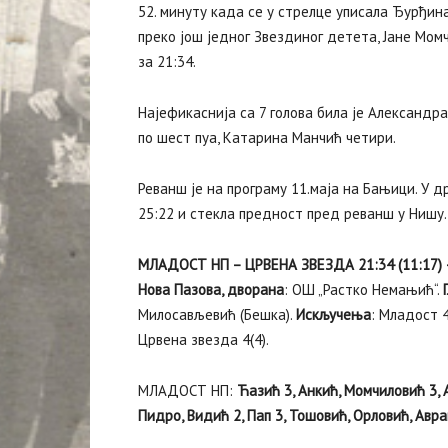
52. минуту када се у стрелце уписала Ђурђин
преко још једног Звездиног детета, Јане Мом
за 21:34.
Најефикаснија са 7 голова била је Александра
по шест пуа, Катарина Манчић четири.
Реванш је на програму 11.маја на Бањици. У д
25:22 и стекла предност пред реванш у Нишу.
МЛАДОСТ НП – ЦРВЕНА ЗВЕЗДА 21:34 (11:17) 
Нова Пазова, дворана
: ОШ „Растко Немањић“.
Милосављевић (Бешка).
Искључења
: Младост 
Црвена звезда 4(4).
МЛАДОСТ НП:
Ћазић 3, Анкић, Момчиловић 3, А
Пидро, Видић 2, Пап 3, Тошовић, Орловић, Авр