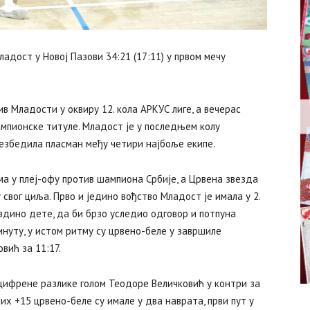
дост у Новој Пазови 34:21 (17:11) у првом мечу
в Младости у оквиру 12. кола АРКУС лиге, а вечерас
мпионске титуле. Младост је у последњем колу
езбедила пласман међу четири најбоље екипе.
а у плеј-офу против шампиона Србије, а Црвена звезда
 свог циља. Прво и једино вођство Младост је имала у 2.
здино дете, да би брзо уследио одговор и потпуна
минуту, у истом ритму су црвено-беле у завршиле
вић за 11:17.
воцифрене разлике голом Теодоре Величковић у контри за
них +15 црвено-беле су имале у два наврата, први пут у