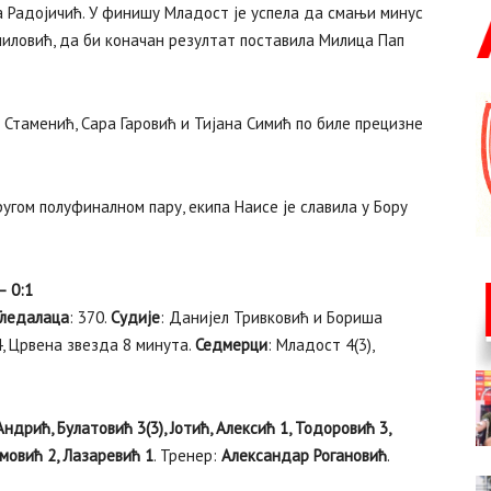
а Радојичић. У финишу Младост је успела да смањи минус
чиловић, да би коначан резултат поставила Милица Пап
 Стаменић, Сара Гаровић и Тијана Симић по биле прецизне
ругом полуфиналном пару, екипа Наисе је славила у Бору
– 0:1
Гледалаца
: 370.
Судије
: Данијел Тривковић и Бориша
4, Црвена звезда 8 минута.
Седмерци
: Младост 4(3),
ндрић, Булатовић 3(3), Јотић, Алексић 1, Тодоровић 3,
амовић 2, Лазаревић 1
. Тренер:
Александар Рогановић
.