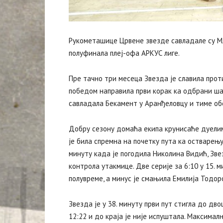
Рукометашице Црвене звезде савладале су Мла
полуфинала плеј-офа АРКУС лиге.
Пре тачно три месеца Звезда је славила проти
победом направила први корак ка одбрани ша
савладала Бекамент у Аранђеловцу и тиме об
Добру сезону домаћа екипа крунисаће дуелим
је била спремна на почетку пута ка остварењу
минуту када је погодила Николина Видић, Зве
контрола утакмице. Две серије за 6:10 у 15. 
полувреме, а минус је смањила Емилија Тодоро
Звезда је у 38. минуту први пут стигла до д
12:22 и до краја је није испуштала. Максимал