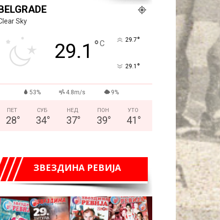
BELGRADE
Clear Sky
°
29.7
°
C
29.1
°
29.1
53%
4.8m/s
9%
ПЕТ
СУБ
НЕД
ПОН
УТО
28
°
34
°
37
°
39
°
41
°
ЗВЕЗДИНА РЕВИЈА