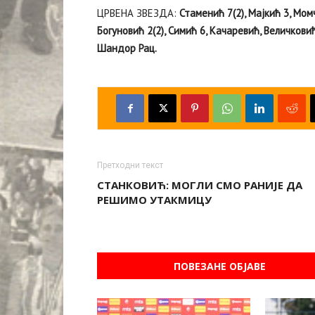
ЦРВЕНА ЗВЕЗДА:
Стаменић 7(2), Мајкић 3, Мом
Богуновић 2(2), Симић 6, Качаревић, Величковић
Шандор Рац.
Претходни текст
СТАНКОВИЋ: МОГЛИ СМО РАНИЈЕ ДА
РЕШИМО УТАКМИЦУ
ПОВЕЗАНЕ ОБЈАВЕ